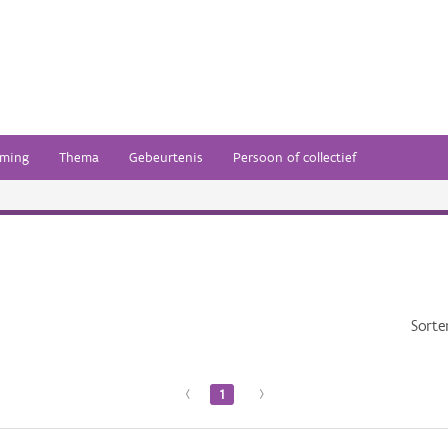
ming
Thema
Gebeurtenis
Persoon of collectief
Sorte
‹
1
›