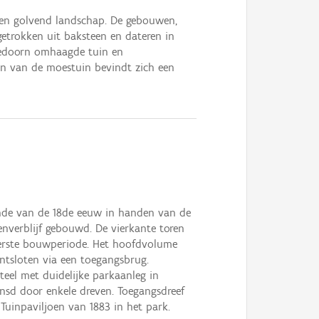
een golvend landschap. De gebouwen,
getrokken uit baksteen en dateren in
eedoorn omhaagde tuin en
en van de moestuin bevindt zich een
einde van de 18de eeuw in handen van de
enverblijf gebouwd. De vierkante toren
eerste bouwperiode. Het hoofdvolume
ntsloten via een toegangsbrug.
eel met duidelijke parkaanleg in
ensd door enkele dreven. Toegangsdreef
uinpaviljoen van 1883 in het park.