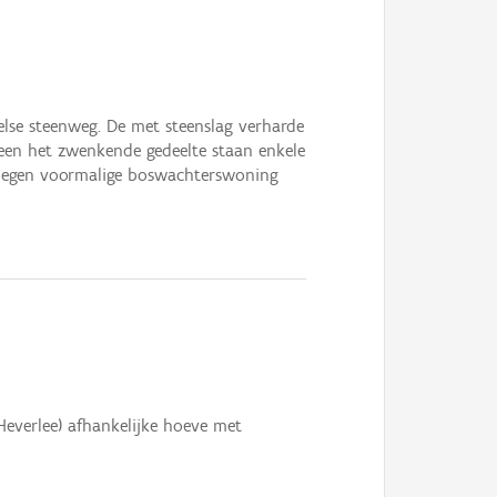
telse steenweg. De met steenslag verharde
heen het zwenkende gedeelte staan enkele
legen voormalige boswachterswoning
Heverlee) afhankelijke hoeve met