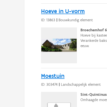
Hoeve in U-vorm
ID: 13863
|
Bouwkundig element
Broechemhof 6
Hoeve bij kast
Verankerde baks
eeuw.
Moestuin
ID: 303474
|
Landschappelijk element
Sint-Quintinuss
Omhaagde moest