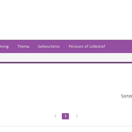
ming
Thema
Gebeurtenis
Persoon of collectief
Sorte
‹
1
›