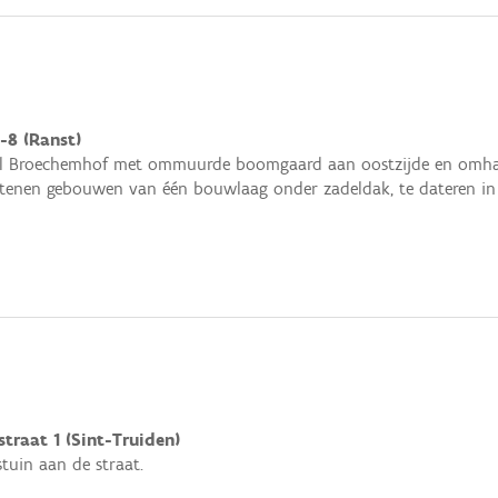
-8 (Ranst)
eel Broechemhof met ommuurde boomgaard aan oostzijde en omha
tenen gebouwen van één bouwlaag onder zadeldak, te dateren in 
traat 1 (Sint-Truiden)
uin aan de straat.