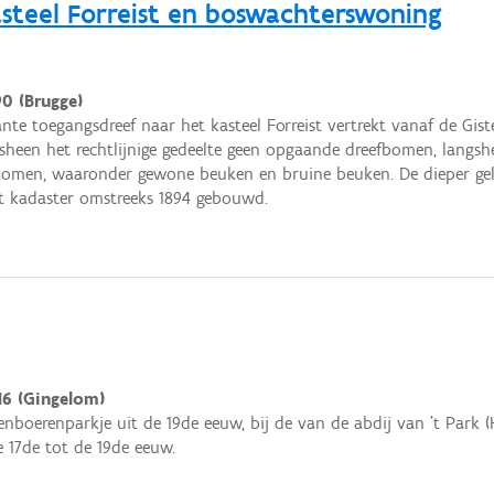
steel Forreist en boswachterswoning
0 (Brugge)
ante toegangsdreef naar het kasteel Forreist vertrekt vanaf de Gis
gsheen het rechtlijnige gedeelte geen opgaande dreefbomen, langs
omen, waaronder gewone beuken en bruine beuken. De dieper ge
t kadaster omstreeks 1894 gebouwd.
16 (Gingelom)
nboerenparkje uit de 19de eeuw, bij de van de abdij van 't Park (
 17de tot de 19de eeuw.