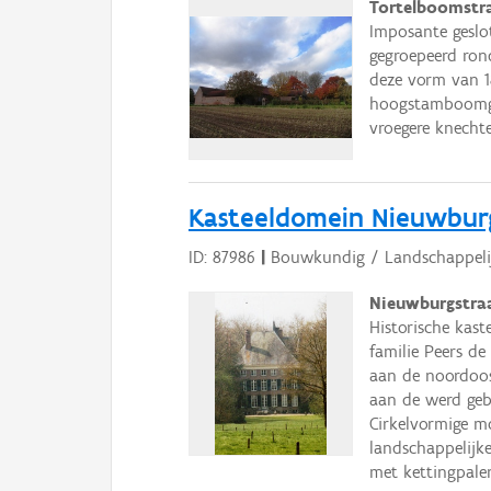
Tortelboomstra
Imposante geslo
gegroepeerd rond
deze vorm van 1
hoogstamboomgaa
vroegere knecht
Kasteeldomein Nieuwbur
ID: 87986
|
Bouwkundig / Landschappeli
Nieuwburgstra
Historische kas
familie Peers d
aan de noordoos
aan de werd geb
Cirkelvormige m
landschappelijke
met kettingpale