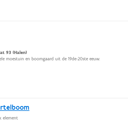
at 93 (Halen)
onele moestuin en boomgaard uit de 19de-20ste eeuw.
ortelboom
k element