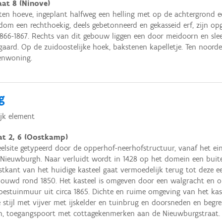
at 8 (Ninove)
ten hoeve, ingeplant halfweg een helling met op de achtergrond 
om een rechthoekig, deels gebetonneerd en gekasseid erf, zijn op
866-1867. Rechts van dit gebouw liggen een door meidoorn en sl
rd. Op de zuidoostelijke hoek, bakstenen kapelletje. Ten noord
enwoning.
g
jk element
at 2, 6 (Oostkamp)
teelsite getypeerd door de opperhof-neerhofstructuur, vanaf het 
e Nieuwburgh. Naar verluidt wordt in 1428 op het domein een buit
tkant van het huidige kasteel gaat vermoedelijk terug tot deze 
ouwd rond 1850. Het kasteel is omgeven door een walgracht en o
oestuinmuur uit circa 1865. Dichte en ruime omgeving van het kast
 stijl met vijver met ijskelder en tuinbrug en doorsneden en begr
n, toegangspoort met cottagekenmerken aan de Nieuwburgstraat. T