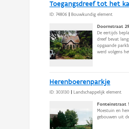
Toegangsdreef tot het ka
ID: 74806
|
Bouwkundig element
Doornstraat 29
De eertijds bepl
dreef bevat lan
opgaande parkb
werd volgens he
Herenboerenparkje
ID: 303130
|
Landschappelijk element
Fonteinstraat 
Moestuin en here
gebouwen uit de