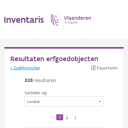
Inventaris
MENU
Resultaten erfgoedobjecten
< Zoekformulier
Exporteren
Erfgoedobject
325
resultaten
Aanduidingsobject
Sorteren op:
Waarneming
Thema
‹
1
2
…
›
Gebeurtenis