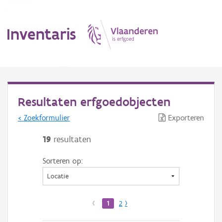
Inventaris
MENU
Resultaten erfgoedobjecten
< Zoekformulier
Exporteren
Erfgoedobject
19
resultaten
Aanduidingsobject
Sorteren op:
Waarneming
Thema
‹
1
2
›
Gebeurtenis