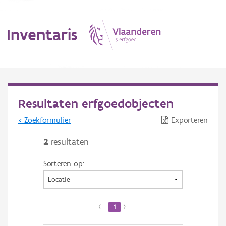
Inventaris
MENU
Resultaten erfgoedobjecten
< Zoekformulier
Exporteren
Erfgoedobject
2
resultaten
Aanduidingsobject
Sorteren op:
Waarneming
Thema
‹
1
›
Gebeurtenis