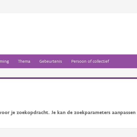
ming
Thema
Gebeurtenis
Persoon of collectief
 voor je zoekopdracht. Je kan de zoekparameters aanpassen