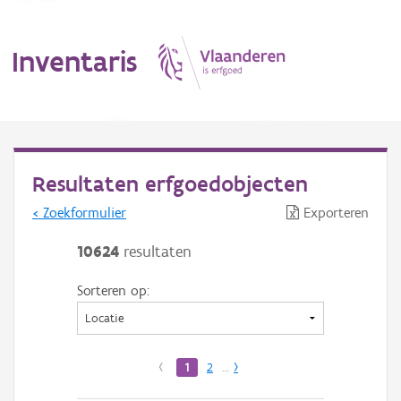
Inventaris
MENU
Resultaten erfgoedobjecten
< Zoekformulier
Exporteren
Erfgoedobject
10624
resultaten
Aanduidingsobject
Sorteren op:
Waarneming
Thema
‹
1
2
…
›
Gebeurtenis