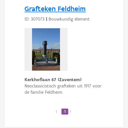
Persoon of collectief
Grafteken Feldheim
Downloads
ID: 307073
|
Bouwkundig element
Hergebruik
Aanmelden
Kerkhoflaan 67 (Zaventem)
Neoclassicistisch grafteken uit 1917 voor
de familie Feldheim.
‹
1
›