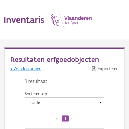
Inventaris
MENU
Resultaten erfgoedobjecten
< Zoekformulier
Exporteren
Erfgoedobject
1
resultaat
Aanduidingsobject
Sorteren op:
Waarneming
Thema
‹
1
›
Gebeurtenis