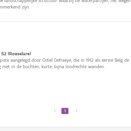
e landschappelijke structuur waarbij de waterpartijen, het wegen
nmerkend zijn.
 52 (Roeselare)
iste aangelegd door Odiel Defraeye, die in 1912 als eerste Belg d
g met in de bochten, korte, bijna loodrechte wanden.
‹
1
›