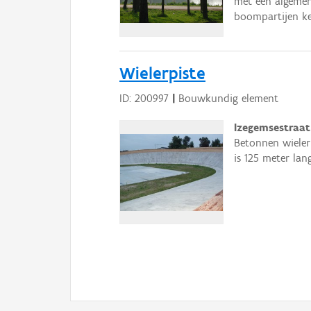
met een algemen
boompartijen ke
Wielerpiste
ID: 200997
|
Bouwkundig element
Izegemsestraat
Betonnen wielerp
is 125 meter lan