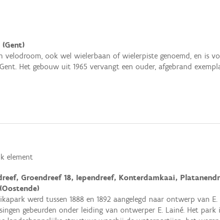
 (Gent)
en velodroom, ook wel wielerbaan of wielerpiste genoemd, en is v
Gent. Het gebouw uit 1965 vervangt een ouder, afgebrand exempla
k element
reef, Groendreef 18, Iependreef, Konterdamkaai, Platanendre
 (Oostende)
ikapark werd tussen 1888 en 1892 aangelegd naar ontwerp van E. K
ssingen gebeurden onder leiding van ontwerper E. Lainé. Het park 