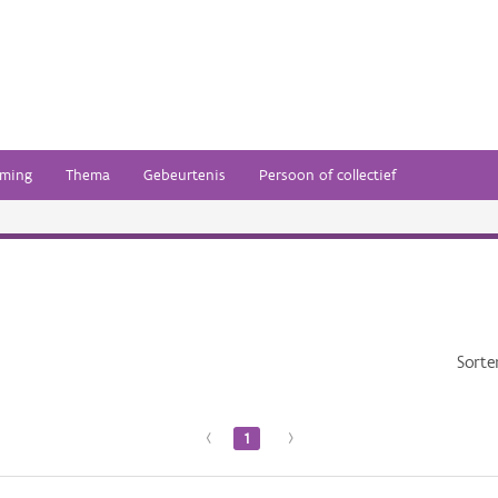
ming
Thema
Gebeurtenis
Persoon of collectief
Sorte
‹
1
›