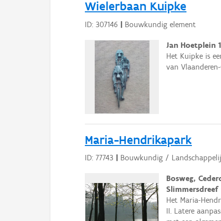
Wielerbaan Kuipke
ID: 307146
|
Bouwkundig element
Jan Hoetplein 1
Het Kuipke is e
van Vlaanderen-
Maria-Hendrikapark
ID: 77743
|
Bouwkundig / Landschappelij
Bosweg, Cederd
Slimmersdreef
Het Maria-Hendr
II. Latere aanpa