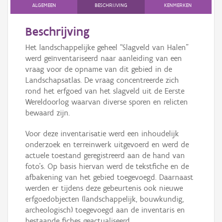
Persoon of collectief
ALGEMEEN
BESCHRIJVING
KENMERKEN
Downloads
Beschrijving
Het landschappelijke geheel “Slagveld van Halen”
Hergebruik
werd geïnventariseerd naar aanleiding van een
vraag voor de opname van dit gebied in de
Aanmelden
Landschapsatlas. De vraag concentreerde zich
rond het erfgoed van het slagveld uit de Eerste
Wereldoorlog waarvan diverse sporen en relicten
bewaard zijn.
Voor deze inventarisatie werd een inhoudelijk
onderzoek en terreinwerk uitgevoerd en werd de
actuele toestand geregistreerd aan de hand van
foto’s. Op basis hiervan werd de tekstfiche en de
afbakening van het gebied toegevoegd. Daarnaast
werden er tijdens deze gebeurtenis ook nieuwe
erfgoedobjecten (landschappelijk, bouwkundig,
archeologisch) toegevoegd aan de inventaris en
bestaande fiches geactualiseerd.