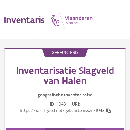
Inventaris
MENU
GEBEURTENIS
Inventarisatie Slagveld
Erfgoedobject
van Halen
Aanduidingsobject
geografische inventarisatie
Waarneming
ID
1043
URI
Thema
https://id.erfgoed.net/gebeurtenissen/1043
Gebeurtenis