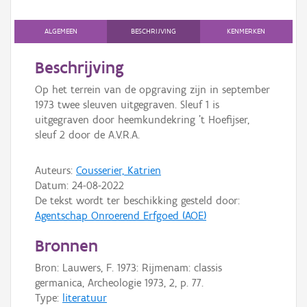
Persoon of collectief
ALGEMEEN
BESCHRIJVING
KENMERKEN
Downloads
Beschrijving
Hergebruik
Op het terrein van de opgraving zijn in september
Aanmelden
1973 twee sleuven uitgegraven. Sleuf 1 is
uitgegraven door heemkundekring ’t Hoefijser,
sleuf 2 door de A.V.R.A.
Auteurs:
Cousserier, Katrien
Datum:
24-08-2022
De tekst wordt ter beschikking gesteld door:
Agentschap Onroerend Erfgoed (AOE)
Bronnen
Bron: Lauwers, F. 1973: Rijmenam: classis
germanica, Archeologie 1973, 2, p. 77.
Type:
literatuur