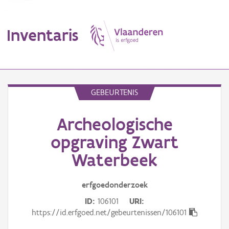
Inventaris
MENU
GEBEURTENIS
Archeologische
Erfgoedobject
opgraving Zwart
Aanduidingsobject
Waterbeek
Waarneming
erfgoedonderzoek
Thema
ID
106101
URI
https://id.erfgoed.net/gebeurtenissen/106101
Gebeurtenis