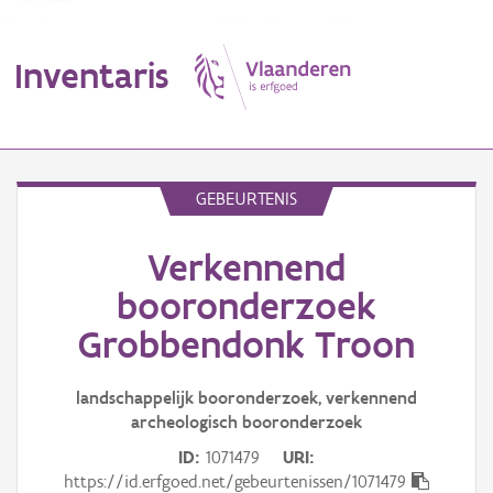
Inventaris
MENU
GEBEURTENIS
Verkennend
Erfgoedobject
booronderzoek
Aanduidingsobject
Grobbendonk Troon
Waarneming
landschappelijk booronderzoek, verkennend
Thema
archeologisch booronderzoek
ID
1071479
URI
Gebeurtenis
https://id.erfgoed.net/gebeurtenissen/1071479