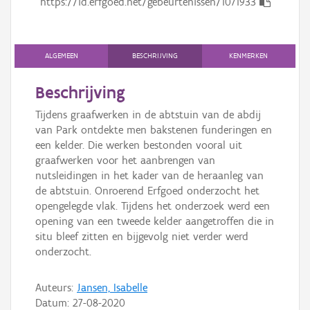
https://id.erfgoed.net/gebeurtenissen/1071933
Persoon of collectief
Downloads
ALGEMEEN
BESCHRIJVING
KENMERKEN
Hergebruik
Beschrijving
Aanmelden
Tijdens graafwerken in de abtstuin van de abdij
van Park ontdekte men bakstenen funderingen en
een kelder. Die werken bestonden vooral uit
graafwerken voor het aanbrengen van
nutsleidingen in het kader van de heraanleg van
de abtstuin. Onroerend Erfgoed onderzocht het
opengelegde vlak. Tijdens het onderzoek werd een
opening van een tweede kelder aangetroffen die in
situ bleef zitten en bijgevolg niet verder werd
onderzocht.
Auteurs:
Jansen, Isabelle
Datum:
27-08-2020