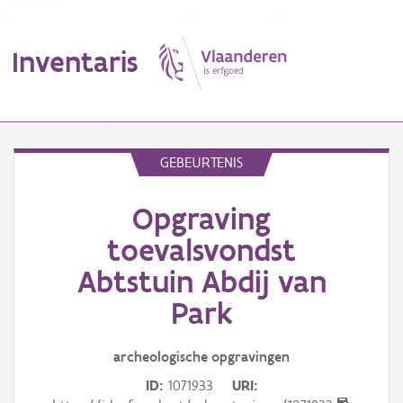
Inventaris
MENU
GEBEURTENIS
Opgraving
Erfgoedobject
toevalsvondst
Aanduidingsobject
Abtstuin Abdij van
Waarneming
Park
Thema
archeologische opgravingen
Gebeurtenis
ID
1071933
URI