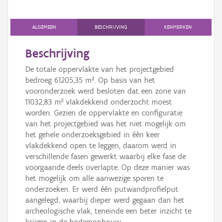
Persoon of collectief
Downloads
ALGEMEEN
BESCHRIJVING
KENMERKEN
Hergebruik
Beschrijving
De totale oppervlakte van het projectgebied
Aanmelden
bedroeg 61205,35 m². Op basis van het
vooronderzoek werd besloten dat een zone van
11032,83 m² vlakdekkend onderzocht moest
worden. Gezien de oppervlakte en configuratie
van het projectgebied was het niet mogelijk om
het gehele onderzoeksgebied in één keer
vlakdekkend open te leggen, daarom werd in
verschillende fasen gewerkt waarbij elke fase de
voorgaande deels overlapte. Op deze manier was
het mogelijk om alle aanwezige sporen te
onderzoeken. Er werd één putwandprofielput
aangelegd, waarbij dieper werd gegaan dan het
archeologische vlak, teneinde een beter inzicht te
krijgen in de bodemopbouw.