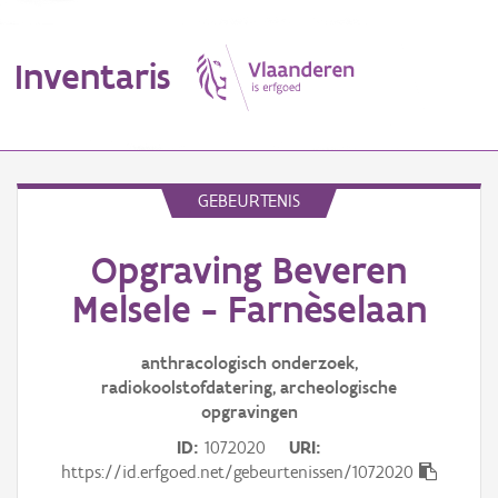
Inventaris
MENU
GEBEURTENIS
Opgraving Beveren
Erfgoedobject
Melsele - Farnèselaan
Aanduidingsobject
anthracologisch onderzoek,
Waarneming
radiokoolstofdatering, archeologische
opgravingen
Thema
ID
1072020
URI
Gebeurtenis
https://id.erfgoed.net/gebeurtenissen/1072020