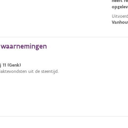
heeft r
opgelev
Uitvoerd
Vanhout
e waarnemingen
 11 (Genk)
aktevondsten uit de steentijd.