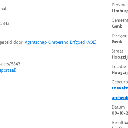
Provinci
iaal
Limbur
Gemeen
 5843
Genk
Deelgem
Genk
gesteld door:
Agentschap Onroerend Erfgoed (AOE)
Straat
Hoogzij
ssiers/5843
Locatie
eportaal)
Hoogzij
Gebeurt
toeval
archeol
Datum
09-10-
Resultaa