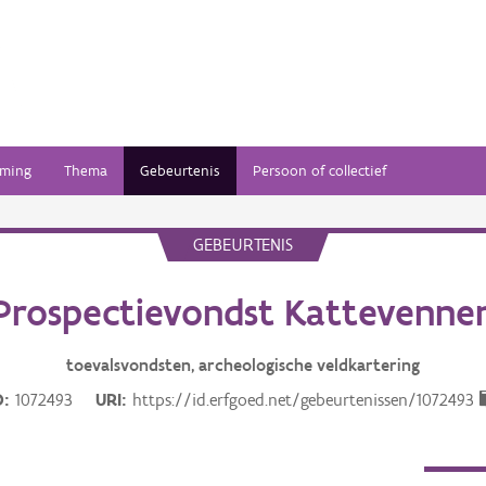
ming
Thema
Gebeurtenis
Persoon of collectief
GEBEURTENIS
Prospectievondst Kattevenne
toevalsvondsten, archeologische veldkartering
D
1072493
URI
https://id.erfgoed.net/gebeurtenissen/1072493