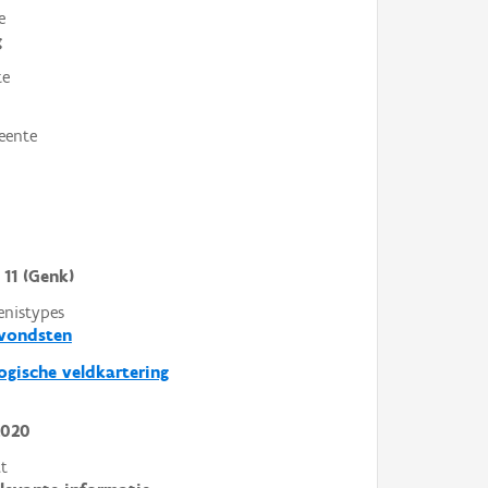
e
g
te
eente
 11 (Genk)
enistypes
svondsten
ogische veldkartering
2020
t