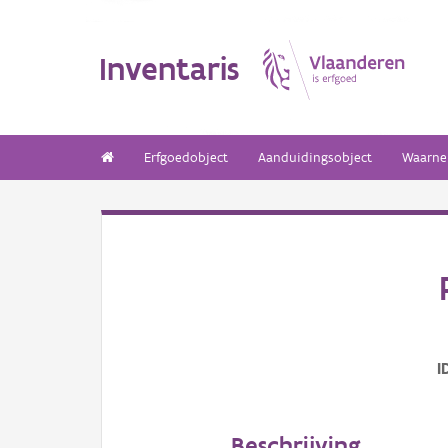
Inventaris
Erfgoedobject
Aanduidingsobject
Waarne
I
Beschrijving