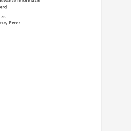
elevante informatie
erd
ers
te, Peter