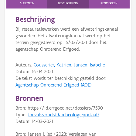
Persoon of collectief
ALGEMEEN
BESCHRIJVING
KENMERKEN
Downloads
Beschrijving
Bij restauratiewerken werd een afwateringskanaal
Hergebruik
gevonden. Het afwateringskanaal werd op het
terrein geregistreerd op 16/03/2021 door het
Aanmelden
agentschap Onroerend Erfgoed.
Auteurs:
Cousserier, Katrien
;
Jansen, Isabelle
Datum:
16-04-2021
De tekst wordt ter beschikking gesteld door:
Agentschap Onroerend Erfgoed (AOE)
Bronnen
Bron: https://id.erfgoed.net/dossiers/7590
Type:
toevalsvondst (archeologieportaal)
Datum:
14-03-2021
Bron: Jansen I. (ed.) 2023: Verslagen van