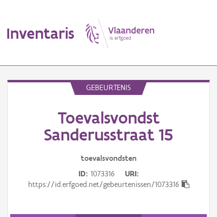
Inventaris
MENU
GEBEURTENIS
Toevalsvondst
Erfgoedobject
Sanderusstraat 15
Aanduidingsobject
toevalsvondsten
Waarneming
ID
1073316
URI
Thema
https://id.erfgoed.net/gebeurtenissen/1073316
Gebeurtenis