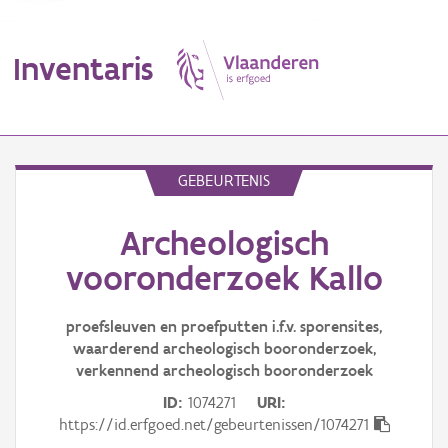
Inventaris
MENU
GEBEURTENIS
Archeologisch
Erfgoedobject
vooronderzoek Kallo
Aanduidingsobject
proefsleuven en proefputten i.f.v. sporensites,
Waarneming
waarderend archeologisch booronderzoek,
verkennend archeologisch booronderzoek
Thema
ID
1074271
URI
Gebeurtenis
https://id.erfgoed.net/gebeurtenissen/1074271