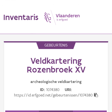
Inventaris
MENU
GEBEURTENIS
Veldkartering
Erfgoedobject
Rozenbroek XV
Aanduidingsobject
archeologische veldkartering
Waarneming
ID
1074380
URI
Thema
https://id.erfgoed.net/gebeurtenissen/1074380
Gebeurtenis