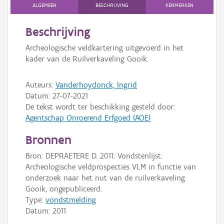
Persoon of collectief
ALGEMEEN
BESCHRIJVING
KENMERKEN
Downloads
Beschrijving
Archeologische veldkartering uitgevoerd in het
Hergebruik
kader van de Ruilverkaveling Gooik.
Aanmelden
Auteurs:
Vanderhoydonck, Ingrid
Datum:
27-07-2021
De tekst wordt ter beschikking gesteld door:
Agentschap Onroerend Erfgoed (AOE)
Bronnen
Bron: DEPRAETERE D. 2011: Vondstenlijst.
Archeologische veldprospecties VLM in functie van
onderzoek naar het nut van de ruilverkaveling
Gooik, ongepubliceerd.
Type:
vondstmelding
Datum:
2011