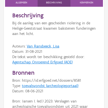
Persoon of collectief
ALGEMEEN
BESCHRIJVING
KENMERKEN
Downloads
Beschrijving
Bij de aanleg van een gescheiden riolering in de
Hergebruik
Heilige-Geeststraat kwamen bakstenen funderingen
aan het licht.
Aanmelden
Auteurs:
Van Ransbeeck, Lisa
Datum:
31-08-2021
De tekst wordt ter beschikking gesteld door:
Agentschap Onroerend Erfgoed (AOE)
Bronnen
Bron: https://id.erfgoed.net/dossiers/8581
Type:
toevalsvondst (archeologieportaal)
Datum:
08-06-2021
Bron: Jansen I. (ed.) 2023: Verslagen van
archeologische toevalsvondsten uit 2021 waar