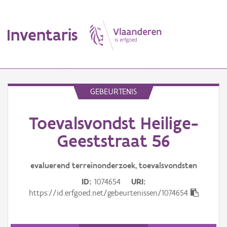
Inventaris
MENU
GEBEURTENIS
Toevalsvondst Heilige-
Erfgoedobject
Geeststraat 56
Aanduidingsobject
evaluerend terreinonderzoek, toevalsvondsten
Waarneming
ID
1074654
URI
Thema
https://id.erfgoed.net/gebeurtenissen/1074654
Gebeurtenis