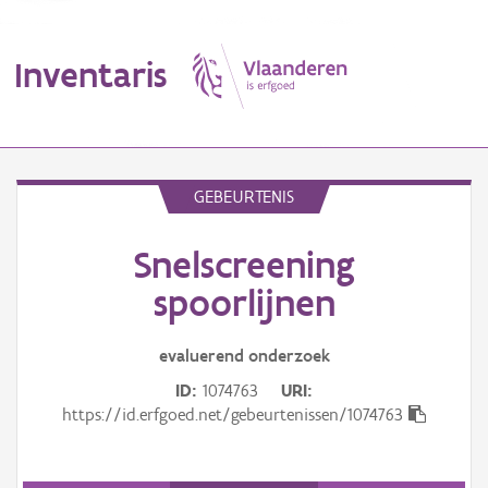
Inventaris
MENU
GEBEURTENIS
Snelscreening
Erfgoedobject
spoorlijnen
Aanduidingsobject
evaluerend onderzoek
Waarneming
ID
1074763
URI
Thema
https://id.erfgoed.net/gebeurtenissen/1074763
Gebeurtenis