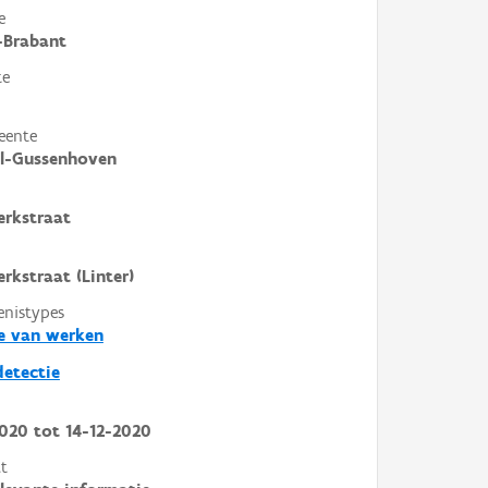
e
-Brabant
te
eente
l-Gussenhoven
rkstraat
rkstraat (Linter)
enistypes
e van werken
etectie
2020
tot
14-12-2020
t