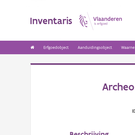
Inventaris
Erfgoedobject
Aanduidingsobject
Waarne
Archeo
I
Beschrijving