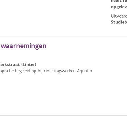
heeft r
opgelev
Uitvoerd
Studieb
e waarnemingen
erkstraat (Linter)
ogische begeleiding bij rioleringswerken Aquafin