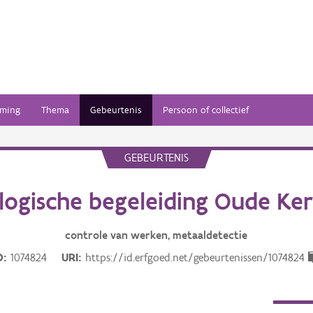
ming
Thema
Gebeurtenis
Persoon of collectief
GEBEURTENIS
logische begeleiding Oude Ker
controle van werken, metaaldetectie
D
1074824
URI
https://id.erfgoed.net/gebeurtenissen/1074824