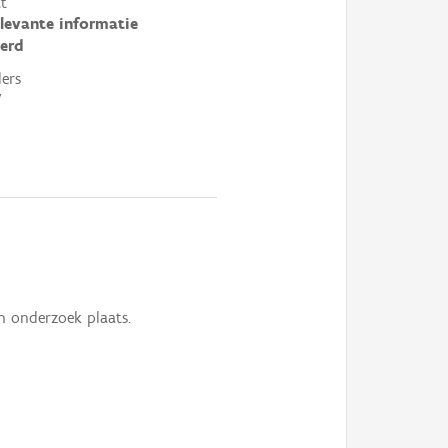
t
elevante informatie
erd
ers
V
 onderzoek plaats.