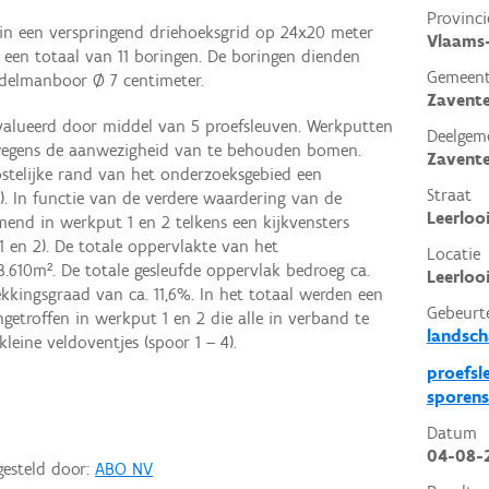
Provinci
in een verspringend driehoeksgrid op 24x20 meter
Vlaams
 een totaal van 11 boringen. De boringen dienden
Gemeen
delmanboor Ø 7 centimeter.
Zavent
alueerd door middel van 5 proefsleuven. Werkputten
Deelgem
wegens de aanwezigheid van te behouden bomen.
Zavent
stelijke rand van het onderzoeksgebied een
Straat
). In functie van de verdere waardering van de
Leerlooi
end in werkput 1 en 2 telkens een kijkvensters
1 en 2). De totale oppervlakte van het
Locatie
.610m². De totale gesleufde oppervlak bedroeg ca.
Leerloo
kingsgraad van ca. 11,6%. In het totaal werden een
Gebeurt
getroffen in werkput 1 en 2 die alle in verband te
landsch
leine veldoventjes (spoor 1 – 4).
proefsl
sporens
Datum
04-08-
gesteld door:
ABO NV