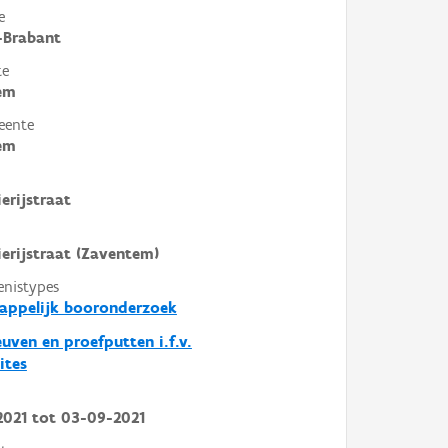
e
-Brabant
te
em
eente
em
erijstraat
ierijstraat (Zaventem)
enistypes
appelijk booronderzoek
euven en proefputten i.f.v.
ites
2021
tot
03-09-2021