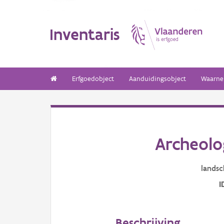
Inventaris
Erfgoedobject
Aanduidingsobject
Waarne
Archeolo
landsc
I
Beschrijving