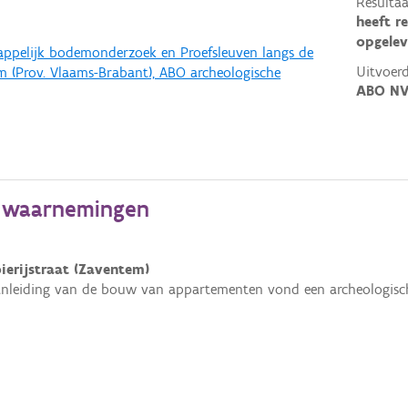
Resultaa
heeft r
opgelev
happelijk bodemonderzoek en Proefsleuven langs de
Uitvoerd
em (Prov. Vlaams-Brabant), ABO archeologische
ABO N
e waarnemingen
oierijstraat (Zaventem)
nleiding van de bouw van appartementen vond een archeologisch