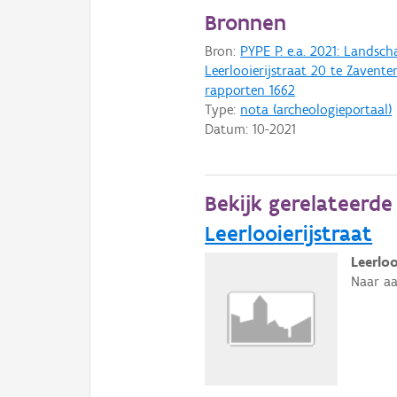
Bronnen
Bron:
PYPE P. e.a. 2021: Landsc
Leerlooierijstraat 20 te Zavent
rapporten 1662
Type:
nota (archeologieportaal)
Datum:
10-2021
Bekijk gerelateerd
Leerlooierijstraat
Leerlo
Naar aa