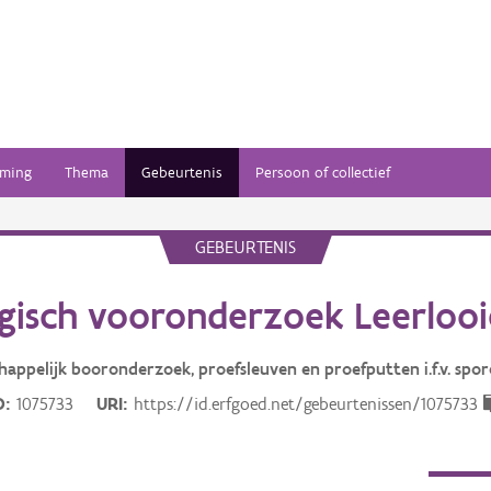
ming
Thema
Gebeurtenis
Persoon of collectief
GEBEURTENIS
gisch vooronderzoek Leerlooie
happelijk booronderzoek, proefsleuven en proefputten i.f.v. spor
D
1075733
URI
https://id.erfgoed.net/gebeurtenissen/1075733