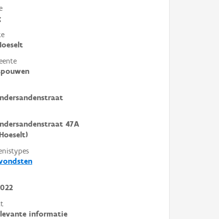
e
g
te
Hoeselt
eente
-spouwen
ndersandenstraat
ndersandenstraat 47A
Hoeselt)
enistypes
svondsten
2022
t
elevante informatie