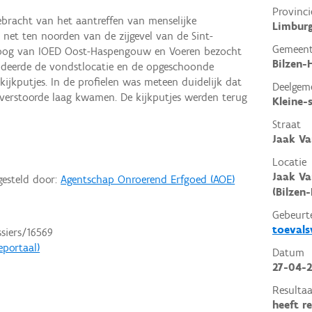
Provinci
ebracht van het aantreffen van menselijke
Limbur
n net ten noorden van de zijgevel van de Sint-
Gemeen
loog van IOED Oost-Haspengouw en Voeren bezocht
Bilzen-
tudeerde de vondstlocatie en de opgeschoonde
kijkputjes. In de profielen was meteen duidelijk dat
Deelgem
 verstoorde laag kwamen. De kijkputjes werden terug
Kleine
Straat
Jaak Va
Locatie
Jaak Va
gesteld door:
Agentschap Onroerend Erfgoed (AOE)
(Bilzen-
Gebeurt
toeval
ssiers/16569
eportaal)
Datum
27-04-
Resultaa
heeft r