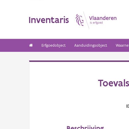
Inventaris
Erfgoedobject
Aanduidingsobject
Waarne
Toeval
I
Beschrijving