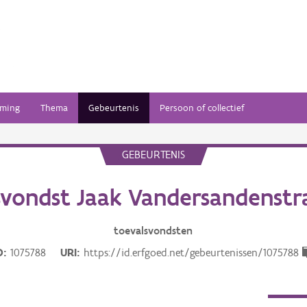
ming
Thema
Gebeurtenis
Persoon of collectief
GEBEURTENIS
svondst Jaak Vandersandenstr
toevalsvondsten
D
1075788
URI
https://id.erfgoed.net/gebeurtenissen/1075788