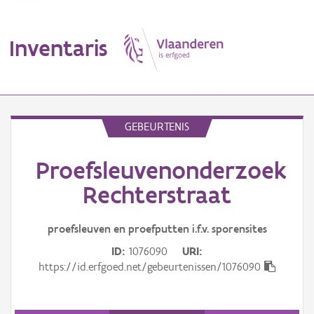
Inventaris
MENU
GEBEURTENIS
Proefsleuvenonderzoek
Erfgoedobject
Rechterstraat
Aanduidingsobject
proefsleuven en proefputten i.f.v. sporensites
Waarneming
ID
1076090
URI
Thema
https://id.erfgoed.net/gebeurtenissen/1076090
Gebeurtenis