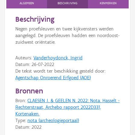
Persoon of collectief
ALGEMEEN
BESCHRIJVING
KENMERKEN
Downloads
Beschrijving
Negen proefsleuven en twee kijkvensters werden
Hergebruik
aangelegd. De proefsleuven hadden een noordoost-
zuidwest oriëntatie.
Aanmelden
Auteurs:
Vanderhoydonck, Ingrid
Datum:
26-07-2022
De tekst wordt ter beschikking gesteld door:
Agentschap Onroerend Erfgoed (AOE)
Bronnen
Bron:
CLAESEN J. & GEELEN N. 2022: Nota. Hasselt -
Rechterstraat, Archebo rapport 2022D331,
Kortenaken.
Type:
nota (archeologieportaal)
Datum:
2022