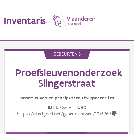
Inventaris
MENU
GEBEURTENIS
Proefsleuvenonderzoek
Erfgoedobject
Slingerstraat
Aanduidingsobject
proefsleuven en proefputten i.f.v. sporensites
Waarneming
ID
1076269
URI
Thema
https://id.erfgoed.net/gebeurtenissen/1076269
Gebeurtenis