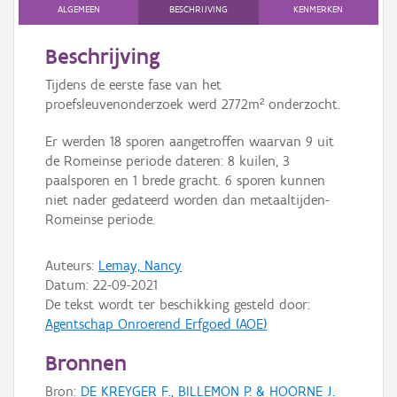
Persoon of collectief
ALGEMEEN
BESCHRIJVING
KENMERKEN
Downloads
Beschrijving
Tijdens de eerste fase van het
Hergebruik
proefsleuvenonderzoek werd 2772m² onderzocht.
Aanmelden
Er werden 18 sporen aangetroffen waarvan 9 uit
de Romeinse periode dateren: 8 kuilen, 3
paalsporen en 1 brede gracht. 6 sporen kunnen
niet nader gedateerd worden dan metaaltijden-
Romeinse periode.
Auteurs:
Lemay, Nancy
Datum:
22-09-2021
De tekst wordt ter beschikking gesteld door:
Agentschap Onroerend Erfgoed (AOE)
Bronnen
Bron:
DE KREYGER F., BILLEMON P. & HOORNE J.