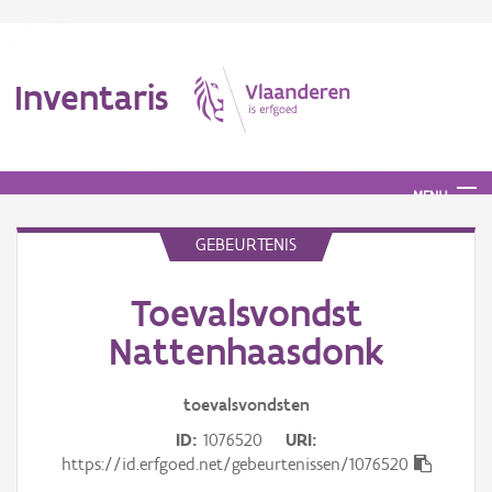
Inventaris
MENU
GEBEURTENIS
Erfgoedobject
Toevalsvondst
Nattenhaasdonk
Aanduidingsobject
Waarneming
toevalsvondsten
Thema
ID
1076520
URI
https://id.erfgoed.net/gebeurtenissen/1076520
Gebeurtenis