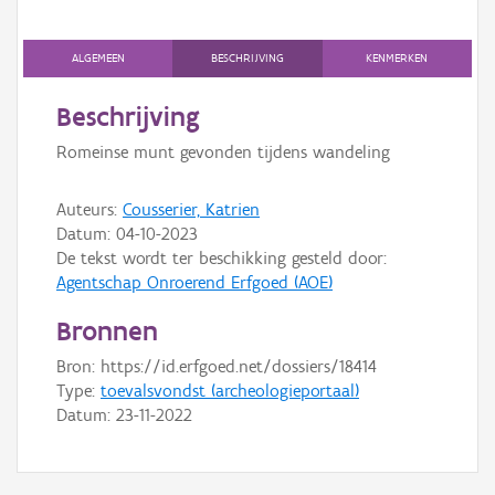
Persoon of collectief
ALGEMEEN
BESCHRIJVING
KENMERKEN
Downloads
Beschrijving
Hergebruik
Romeinse munt gevonden tijdens wandeling
Aanmelden
Auteurs:
Cousserier, Katrien
Datum:
04-10-2023
De tekst wordt ter beschikking gesteld door:
Agentschap Onroerend Erfgoed (AOE)
Bronnen
Bron: https://id.erfgoed.net/dossiers/18414
Type:
toevalsvondst (archeologieportaal)
Datum:
23-11-2022