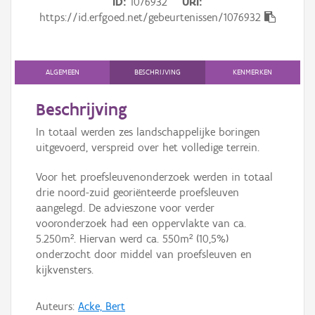
ID
1076932
URI
Persoon of collectief
https://id.erfgoed.net/gebeurtenissen/1076932
Downloads
Hergebruik
ALGEMEEN
BESCHRIJVING
KENMERKEN
Aanmelden
Beschrijving
In totaal werden zes landschappelijke boringen
uitgevoerd, verspreid over het volledige terrein.
Voor het proefsleuvenonderzoek werden in totaal
drie noord-zuid georiënteerde proefsleuven
aangelegd. De advieszone voor verder
vooronderzoek had een oppervlakte van ca.
5.250m². Hiervan werd ca. 550m² (10,5%)
onderzocht door middel van proefsleuven en
kijkvensters.
Auteurs:
Acke, Bert