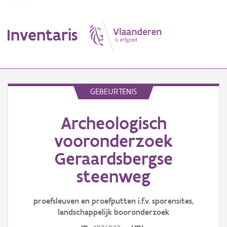
Inventaris
MENU
GEBEURTENIS
Archeologisch
Erfgoedobject
vooronderzoek
Aanduidingsobject
Geraardsbergse
Waarneming
steenweg
Thema
proefsleuven en proefputten i.f.v. sporensites,
Gebeurtenis
landschappelijk booronderzoek