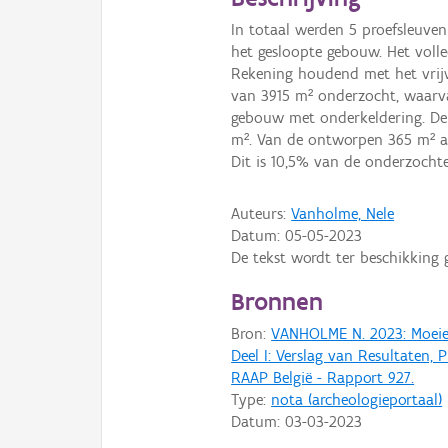
In totaal werden 5 proefsleuve
het gesloopte gebouw. Het volle
Rekening houdend met het vrij
van 3915 m² onderzocht, waarva
gebouw met onderkeldering. De 
m². Van de ontworpen 365 m² aa
Dit is 10,5% van de onderzocht
Auteurs:
Vanholme, Nele
Datum:
05-05-2023
De tekst wordt ter beschikking 
Bronnen
Bron:
VANHOLME N. 2023: Moeie 
Deel I: Verslag van Resultaten
RAAP België - Rapport 927.
Type:
nota (archeologieportaal)
Datum:
03-03-2023