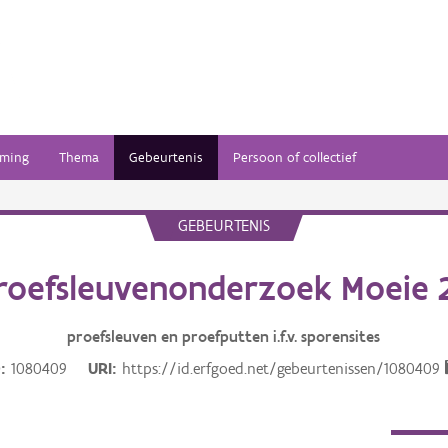
ming
Thema
Gebeurtenis
Persoon of collectief
GEBEURTENIS
roefsleuvenonderzoek Moeie 
proefsleuven en proefputten i.f.v. sporensites
D
1080409
URI
https://id.erfgoed.net/gebeurtenissen/1080409