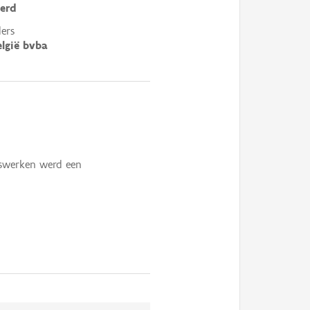
erd
ers
lgië bvba
swerken werd een