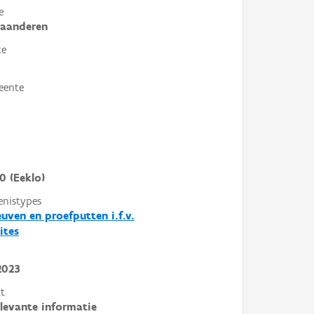
e
laanderen
te
eente
0 (Eeklo)
enistypes
euven en proefputten i.f.v.
ites
2023
t
elevante informatie