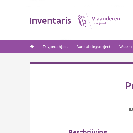
Inventaris
Erfgoedobject
Aanduidingsobject
Waarne
P
I
Beschrijving