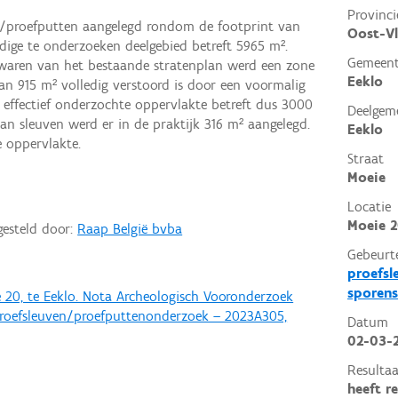
Provinci
n/proefputten aangelegd rondom de footprint van
Oost-V
dige te onderzoeken deelgebied betreft 5965 m².
Gemeen
waren van het bestaande stratenplan werd een zone
Eeklo
n 915 m² volledig verstoord is door een voormalig
effectief onderzochte oppervlakte betreft dus 3000
Deelgem
n sleuven werd er in de praktijk 316 m² aangelegd.
Eeklo
e oppervlakte.
Straat
Moeie
Locatie
Moeie 2
gesteld door:
Raap België bvba
Gebeurt
proefsl
sporens
20, te Eeklo. Nota Archeologisch Vooronderzoek
, Proefsleuven/proefputtenonderzoek – 2023A305,
Datum
02-03-
Resultaa
heeft r