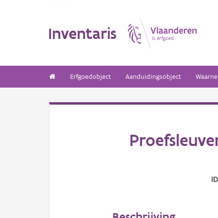
Inventaris
Erfgoedobject
Aanduidingsobject
Waarne
Proefsleuve
I
Beschrijving