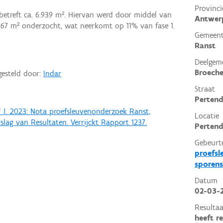
Provinci
 betreft ca. 6.939 m². Hiervan werd door middel van
Antwer
767 m² onderzocht, wat neerkomt op 11% van fase 1.
Gemeen
Ranst
Deelgem
Broech
gesteld door:
Indar
Straat
Perten
J. 2023: Nota proefsleuvenonderzoek Ranst,
Locatie
slag van Resultaten. Verrijckt Rapport 1237.
Pertend
Gebeurt
proefsl
sporens
Datum
02-03-
Resultaa
heeft r