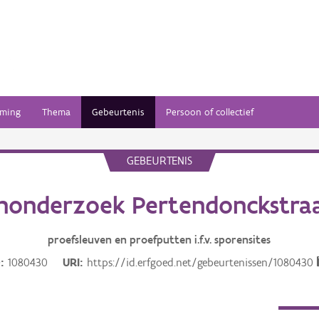
ming
Thema
Gebeurtenis
Persoon of collectief
GEBEURTENIS
nonderzoek Pertendonckstraat
proefsleuven en proefputten i.f.v. sporensites
D
1080430
URI
https://id.erfgoed.net/gebeurtenissen/1080430