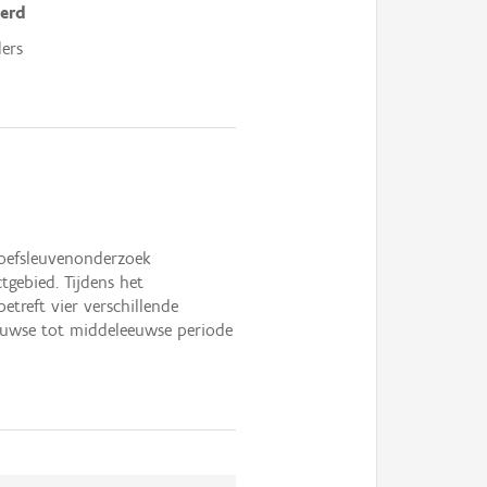
erd
ers
roefsleuvenonderzoek
tgebied. Tijdens het
treft vier verschillende
eeuwse tot middeleeuwse periode