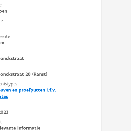
e
pen
te
eente
em
donckstraat
onckstraat 20 (Ranst)
enistypes
euven en proefputten i.f.v.
ites
2023
t
elevante informatie