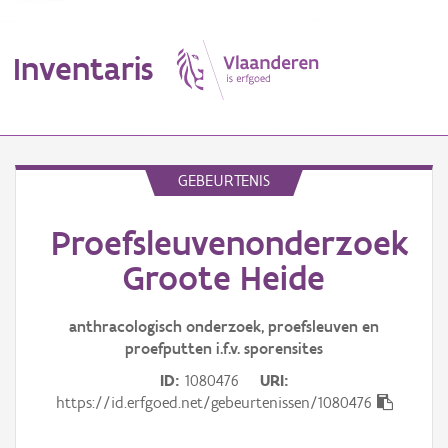
Inventaris
MENU
GEBEURTENIS
Proefsleuvenonderzoek
Erfgoedobject
Groote Heide
Aanduidingsobject
anthracologisch onderzoek, proefsleuven en
Waarneming
proefputten i.f.v. sporensites
Thema
ID
1080476
URI
https://id.erfgoed.net/gebeurtenissen/1080476
Gebeurtenis