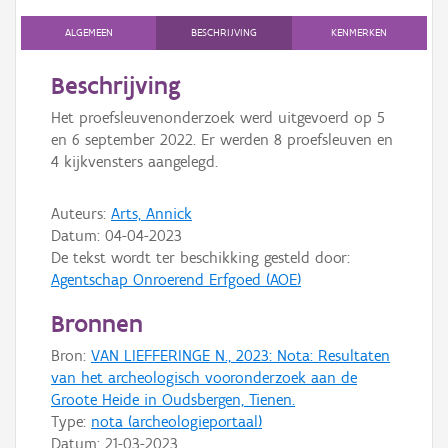
Persoon of collectief
ALGEMEEN
BESCHRIJVING
KENMERKEN
Downloads
Beschrijving
Hergebruik
Het proefsleuvenonderzoek werd uitgevoerd op 5
en 6 september 2022. Er werden 8 proefsleuven en
Aanmelden
4 kijkvensters aangelegd.
Auteurs:
Arts, Annick
Datum:
04-04-2023
De tekst wordt ter beschikking gesteld door:
Agentschap Onroerend Erfgoed (AOE)
Bronnen
Bron:
VAN LIEFFERINGE N., 2023: Nota: Resultaten
van het archeologisch vooronderzoek aan de
Groote Heide in Oudsbergen, Tienen.
Type:
nota (archeologieportaal)
Datum:
21-03-2023