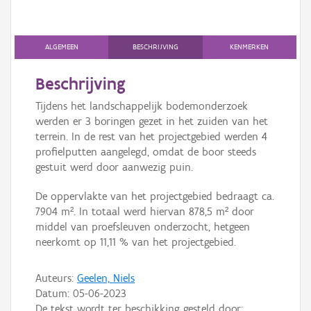
Persoon of collectief
Downloads
ALGEMEEN
BESCHRIJVING
KENMERKEN
Hergebruik
Beschrijving
Aanmelden
Tijdens het landschappelijk bodemonderzoek
werden er 3 boringen gezet in het zuiden van het
terrein. In de rest van het projectgebied werden 4
profielputten aangelegd, omdat de boor steeds
gestuit werd door aanwezig puin.
De oppervlakte van het projectgebied bedraagt ca.
7904 m². In totaal werd hiervan 878,5 m² door
middel van proefsleuven onderzocht, hetgeen
neerkomt op 11,11 % van het projectgebied.
Auteurs:
Geelen, Niels
Datum:
05-06-2023
De tekst wordt ter beschikking gesteld door: