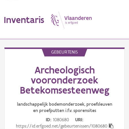
Inventaris
MENU
GEBEURTENIS
Archeologisch
Erfgoedobject
vooronderzoek
Aanduidingsobject
Betekomsesteenweg
Waarneming
landschappelijk bodemonderzoek, proefsleuven
Thema
en proefputten i.f.v. sporensites
ID
1080680
URI
Gebeurtenis
https://id.erfgoed.net/gebeurtenissen/1080680