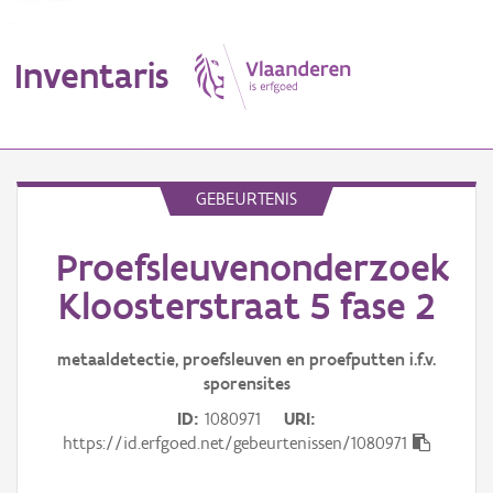
Inventaris
MENU
GEBEURTENIS
Proefsleuvenonderzoek
Erfgoedobject
Kloosterstraat 5 fase 2
Aanduidingsobject
metaaldetectie, proefsleuven en proefputten i.f.v.
Waarneming
sporensites
Thema
ID
1080971
URI
https://id.erfgoed.net/gebeurtenissen/1080971
Gebeurtenis