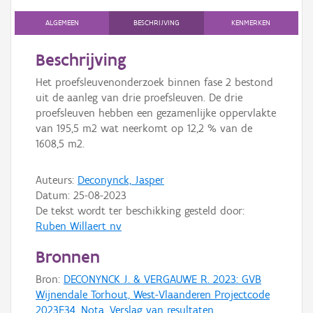
Persoon of collectief
ALGEMEEN
BESCHRIJVING
KENMERKEN
Downloads
Beschrijving
Hergebruik
Het proefsleuvenonderzoek binnen fase 2 bestond
uit de aanleg van drie proefsleuven. De drie
Aanmelden
proefsleuven hebben een gezamenlijke oppervlakte
van 195,5 m2 wat neerkomt op 12,2 % van de
1608,5 m2.
Auteurs:
Deconynck, Jasper
Datum:
25-08-2023
De tekst wordt ter beschikking gesteld door:
Ruben Willaert nv
Bronnen
Bron:
DECONYNCK J. & VERGAUWE R. 2023: GVB
Wijnendale Torhout, West-Vlaanderen Projectcode
2023E34. Nota, Verslag van resultaten,