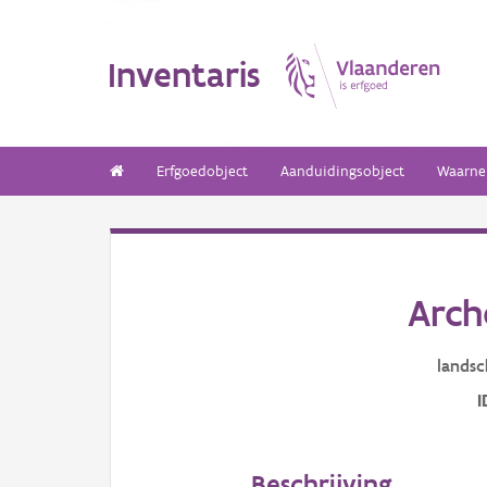
Inventaris
Erfgoedobject
Aanduidingsobject
Waarne
Arch
landsc
I
Beschrijving