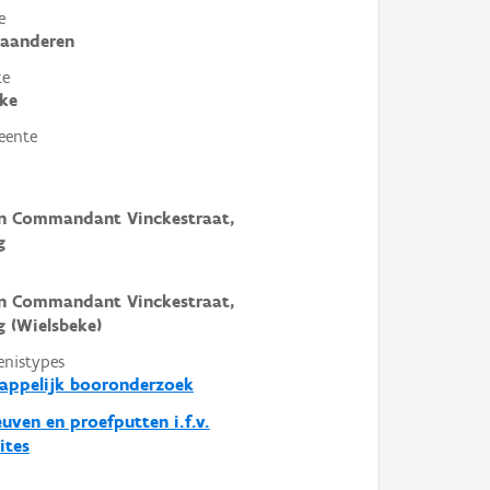
e
laanderen
te
ke
eente
in Commandant Vinckestraat,
g
in Commandant Vinckestraat,
 (Wielsbeke)
enistypes
appelijk booronderzoek
euven en proefputten i.f.v.
ites