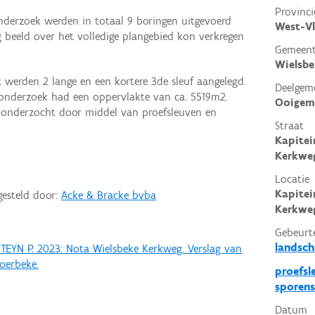
Provinci
nderzoek werden in totaal 9 boringen uitgevoerd
West-V
g beeld over het volledige plangebied kon verkregen
Gemeen
Wielsbe
 werden 2 lange en een kortere 3de sleuf aangelegd.
Deelgem
onderzoek had een oppervlakte van ca. 5519m2.
Ooigem
 onderzocht door middel van proefsleuven en
Straat
Kapite
Kerkwe
Locatie
Kapite
gesteld door:
Acke & Bracke bvba
Kerkweg
Gebeurt
landsch
TEYN P. 2023: Nota Wielsbeke Kerkweg. Verslag van
oerbeke.
proefsl
sporens
Datum