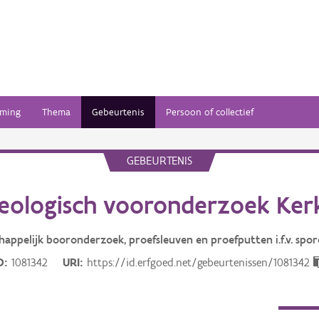
ming
Thema
Gebeurtenis
Persoon of collectief
GEBEURTENIS
eologisch vooronderzoek Ke
happelijk booronderzoek, proefsleuven en proefputten i.f.v. spor
D
1081342
URI
https://id.erfgoed.net/gebeurtenissen/1081342