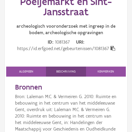
Poeljemarkt en Sint-
Persoon of collectief
Jansstraat
Downloads
archeologisch vooronderzoek met ingreep in de
Hergebruik
bodem, archeologische opgravingen
Aanmelden
ID
1081367
URI
https://id.erfgoed.net/gebeurtenissen/1081367
ALGEMEEN
BESCHRIJVING
KENMERKEN
Bronnen
Bron: Laleman M.C. & Vermeiren G. 2010: Ruimte en
bebouwing in het centrum van het middeleeuwse
Gent, overdruk uit: Laleman M.C. & Vermeiren G.
2010: Ruimte en bebouwing in het centrum van
het middeleeuwse Gent, in: Handelingen der
Maatschappij voor Geschiedenis en Oudheidkunde