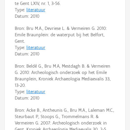
te Gent LXIV, nr. 1, 3-56.
Type:
literatuur
Datum:
2010
Bron: Bru M.A., Devriese L. & Vermeiren G. 2010:
Emile Braunplein: de waterput bij het Belfort,
Gent.
Type:
literatuur
Datum:
2010
Bron: Beldé G., Bru M.A, Mestdagh B. & Vermeiren
G. 2010: Archeologisch onderzoek op het Emile
Braunplein, Kroniek Archaeologia Mediaevalis 33,
13-20.
Type:
literatuur
Datum:
2010
Bron: Acke B., Antheunis G., Bru M.A., Laleman M.C.,
Steurbaut P., Stoops G., Trommelmans R. &
Vermeiren G. 2007: Archeologisch onderzoek in
Gent, Kroniek Archaeologia Mediaevalis 30, 2-5.