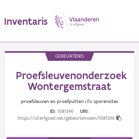
Inventaris
MENU
GEBEURTENIS
Proefsleuvenonderzoek
Erfgoedobject
Wontergemstraat
Aanduidingsobject
proefsleuven en proefputten i.f.v. sporensites
Waarneming
ID
1081396
URI
Thema
https://id.erfgoed.net/gebeurtenissen/1081396
Gebeurtenis