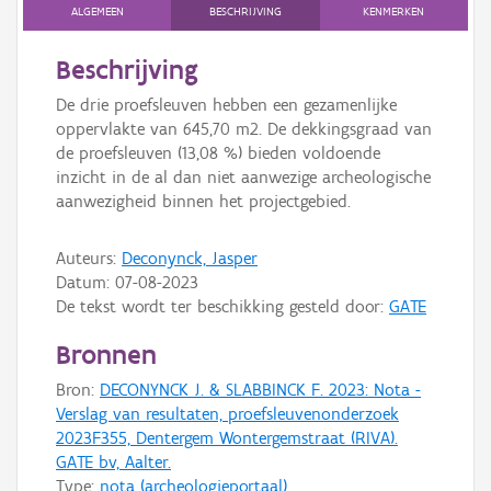
Persoon of collectief
ALGEMEEN
BESCHRIJVING
KENMERKEN
Downloads
Beschrijving
De drie proefsleuven hebben een gezamenlijke
Hergebruik
oppervlakte van 645,70 m2. De dekkingsgraad van
de proefsleuven (13,08 %) bieden voldoende
Aanmelden
inzicht in de al dan niet aanwezige archeologische
aanwezigheid binnen het projectgebied.
Auteurs:
Deconynck, Jasper
Datum:
07-08-2023
De tekst wordt ter beschikking gesteld door:
GATE
Bronnen
Bron:
DECONYNCK J. & SLABBINCK F. 2023: Nota -
Verslag van resultaten, proefsleuvenonderzoek
2023F355, Dentergem Wontergemstraat (RIVA).
GATE bv, Aalter.
Type:
nota (archeologieportaal)