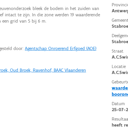
Provinci
sleuvenonderzoek bleek de bodem in het zuiden van
Antwer
ef intact te zijn. In die zone werden 19 waarderende
Gemeen
 een grid van 5 bij 6 m.
Stabro
Deelgem
Stabro
gesteld door:
Agentschap Onroerend Erfgoed (AOE)
Straat
A.C.Swi
Locatie
broek, Oud Broek, Ravenhof, BAAC Vlaanderen
A.C.Swi
Gebeurt
waarder
booron
Datum
25-07-
Resultaa
heeft r