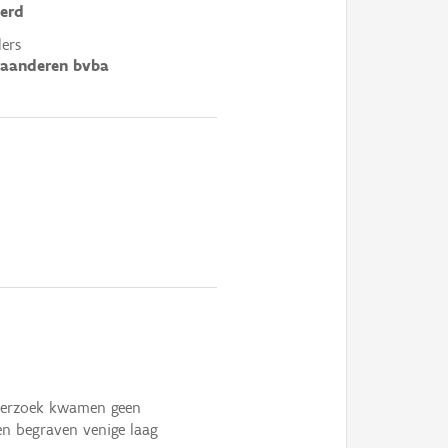
erd
ers
laanderen bvba
nderzoek kwamen geen
een begraven venige laag