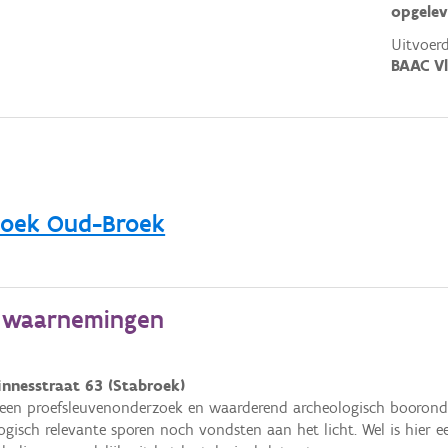
opgelev
Uitvoerd
BAAC V
zoek Oud-Broek
e waarnemingen
innesstraat 63 (Stabroek)
 een proefsleuvenonderzoek en waarderend archeologisch booro
ogisch relevante sporen noch vondsten aan het licht. Wel is hier 