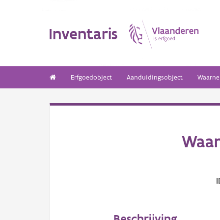
Inventaris
Erfgoedobject
Aanduidingsobject
Waarne
Waar
I
Beschrijving