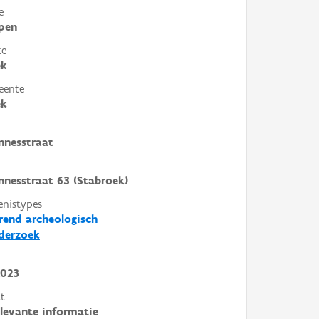
e
pen
te
ek
eente
ek
nnesstraat
nnesstraat 63 (Stabroek)
enistypes
end archeologisch
derzoek
2023
t
elevante informatie