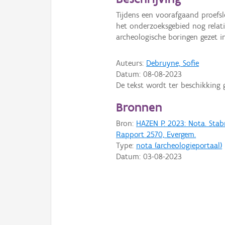
Tijdens een voorafgaand proef
het onderzoeksgebied nog relati
archeologische boringen gezet in
Auteurs:
Debruyne, Sofie
Datum:
08-08-2023
De tekst wordt ter beschikking 
Bronnen
Bron:
HAZEN P. 2023: Nota. Sta
Rapport 2570, Evergem.
Type:
nota (archeologieportaal)
Datum:
03-08-2023