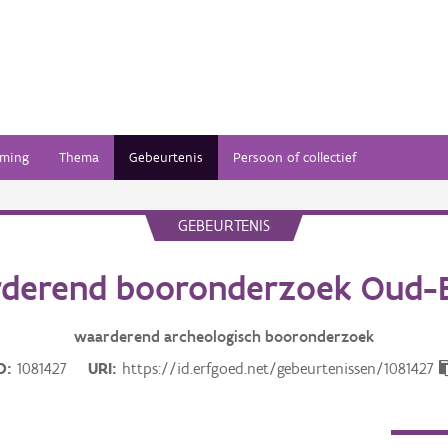
ming
Thema
Gebeurtenis
Persoon of collectief
GEBEURTENIS
derend booronderzoek Oud-
waarderend archeologisch booronderzoek
D
1081427
URI
https://id.erfgoed.net/gebeurtenissen/1081427