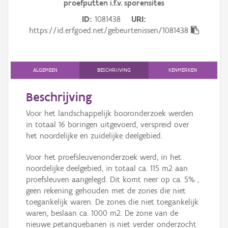
proefputten i.f.v. sporensites
Persoon of collectief
ID
1081438
URI
Downloads
https://id.erfgoed.net/gebeurtenissen/1081438
Hergebruik
ALGEMEEN
BESCHRIJVING
KENMERKEN
Aanmelden
Beschrijving
Voor het landschappelijk booronderzoek werden
in totaal 16 boringen uitgevoerd, verspreid over
het noordelijke en zuidelijke deelgebied.
Voor het proefsleuvenonderzoek werd, in het
noordelijke deelgebied, in totaal ca. 115 m2 aan
proefsleuven aangelegd. Dit komt neer op ca. 5% ,
geen rekening gehouden met de zones die niet
toegankelijk waren. De zones die niet toegankelijk
waren, beslaan ca. 1000 m2. De zone van de
nieuwe petanquebanen is niet verder onderzocht