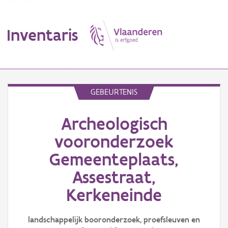
Inventaris
MENU
GEBEURTENIS
Archeologisch
Erfgoedobject
vooronderzoek
Aanduidingsobject
Gemeenteplaats,
Waarneming
Assestraat,
Kerkeneinde
Thema
Gebeurtenis
landschappelijk booronderzoek, proefsleuven en