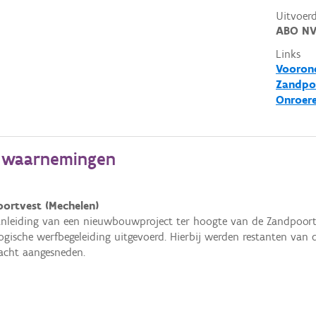
Uitvoerd
ABO N
Links
Vooron
Zandpoo
Onroer
e waarnemingen
ortvest (Mechelen)
nleiding van een nieuwbouwproject ter hoogte van de Zandpoort
ogische werfbegeleiding uitgevoerd. Hierbij werden restanten van
acht aangesneden.