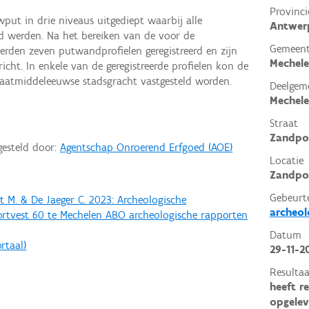
Provinci
ut in drie niveaus uitgediept waarbij alle
Antwer
rd werden. Na het bereiken van de voor de
Gemeen
den zeven putwandprofielen geregistreerd en zijn
Mechel
cht. In enkele van de geregistreerde profielen kon de
aatmiddeleeuwse stadsgracht vastgesteld worden.
Deelgem
Mechel
Straat
Zandpo
gesteld door:
Agentschap Onroerend Erfgoed (AOE)
Locatie
Zandpoo
Gebeurt
ert M. & De Jaeger C. 2023: Archeologische
archeol
rtvest 60 te Mechelen ABO archeologische rapporten
Datum
rtaal)
29-11-2
Resultaa
heeft r
opgelev