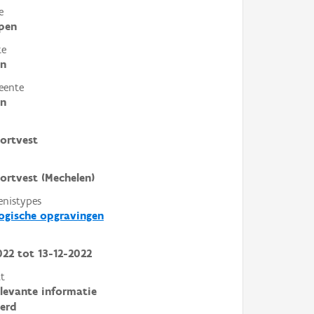
e
pen
te
en
eente
en
ortvest
rtvest (Mechelen)
enistypes
ogische opgravingen
022
tot
13-12-2022
t
elevante informatie
erd