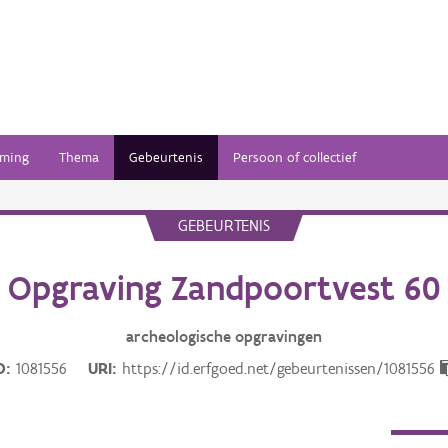
ming
Thema
Gebeurtenis
Persoon of collectief
GEBEURTENIS
Opgraving Zandpoortvest 60
archeologische opgravingen
D
1081556
URI
https://id.erfgoed.net/gebeurtenissen/1081556