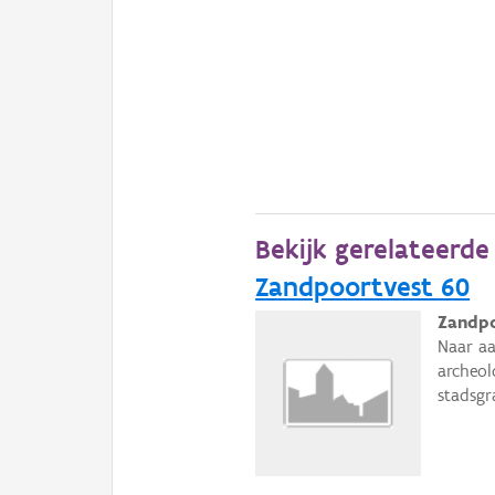
Bekijk gerelateerd
Zandpoortvest 60
Zandpo
Naar aa
archeol
stadsgr