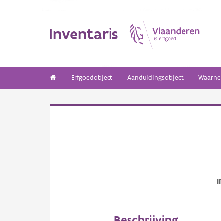
Inventaris
Erfgoedobject
Aanduidingsobject
Waarne
I
Beschrijving