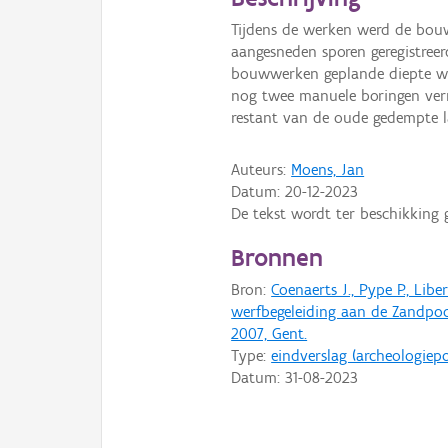
Tijdens de werken werd de bouwp
aangesneden sporen geregistree
bouwwerken geplande diepte wer
nog twee manuele boringen verri
restant van de oude gedempte l
Auteurs:
Moens, Jan
Datum:
20-12-2023
De tekst wordt ter beschikking 
Bronnen
Bron:
Coenaerts J., Pype P., Lib
werfbegeleiding aan de Zandpoo
2007, Gent.
Type:
eindverslag (archeologiepo
Datum:
31-08-2023