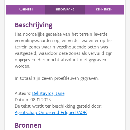
Persoon of collectief
ALGEMEEN
BESCHRIJVING
KENMERKEN
Downloads
Beschrijving
Hergebruik
Het noordelijke gedeelte van het terrein leverde
vervuilingswaarden op, en verder waren er op het
Aanmelden
terrein zones waarin vezelhoudende beton was
vastgesteld, waardoor deze zones als vervuild zijn
opgegeven. Hier mocht absoluut niet gegraven
worden.
In totaal zijn zeven proefsleuven gegraven.
Auteurs:
Delistavros, Jane
Datum:
08-11-2023
De tekst wordt ter beschikking gesteld door:
Agentschap Onroerend Erfgoed (AOE)
Bronnen