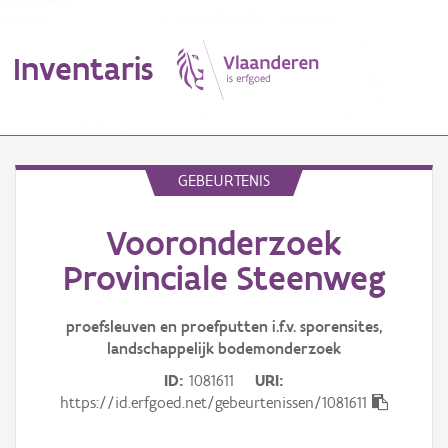
Inventaris
MENU
GEBEURTENIS
Vooronderzoek
Erfgoedobject
Provinciale Steenweg
Aanduidingsobject
proefsleuven en proefputten i.f.v. sporensites,
Waarneming
landschappelijk bodemonderzoek
Thema
ID
1081611
URI
https://id.erfgoed.net/gebeurtenissen/1081611
Gebeurtenis