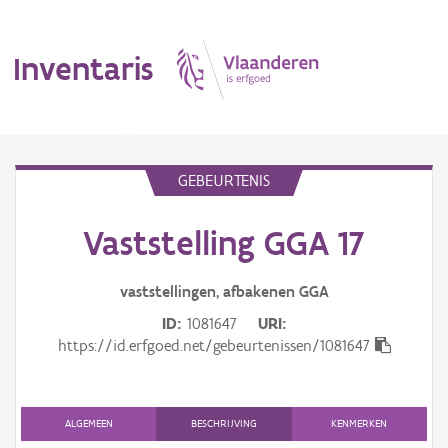
Inventaris
MENU
GEBEURTENIS
Vaststelling GGA 17
Erfgoedobject
Aanduidingsobject
vaststellingen, afbakenen GGA
ID
1081647
URI
Waarneming
https://id.erfgoed.net/gebeurtenissen/1081647
Thema
Gebeurtenis
ALGEMEEN
BESCHRIJVING
KENMERKEN