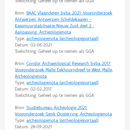
Toelichting: Geheel op te nemen als GGA
Bron:
BAAC Vlaanderen bvba 2021: Vooronderzoek
Antwerpen Antwerpen Scheldekaaien –
Kaaimuurstabilisatie Nieuw Zuid deel 2 -
Aanpassing, Archeologienota
Type:
archeologienota (archeologieportaal)
Datum:
02-06-2021
Toelichting: Geheel op te nemen als GGA
Bron:
Condor Archaeological Research bvba 2017:
Vooronderzoek Malle Eekhoorndreef te West Malle,
Archeologienota
Type:
archeologienota (archeologieportaal)
Datum:
02-02-2017
Toelichting: Geheel op te nemen als GGA
Bron:
Studiebureau Archeologie 2021:
Vooronderzoek Genk Oosterring, Archeologienota
Type:
archeologienota (archeologieportaal)
Datum:
28-09-2021