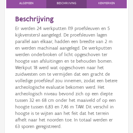
Persoon of collectief
ALGEMEEN
BESCHRIJVING
KENMERKEN
Downloads
Beschrijving
Er werden 24 werkputten (19 proefsleuven en 5
Hergebruik
kijkvensters) aangelegd. De proefsleuven lagen
parallel aan elkaar, hadden een breedte van 2 m
Aanmelden
en werden machinaal aangelegd. De werkputten
werden onderbroken of licht opgeschoven ter
hoogte van afsluitingen en te behouden bomen.
Werkput 18 werd wat opgeschoven naar het
zuidwesten om te vermijden dat een gracht de
volledige proefsleuf zou innemen, zodat een betere
archeologische evaluatie bekomen werd. Het
archeologisch niveau bevond zich op een diepte
tussen 32 en 68 cm onder het maaiveld of op een
hoogte tussen 6,83 en 7,46 m TAW. Dit verschil in
hoogte is te wijten aan het feit dat het terrein
afhelt naar het noorden toe. In totaal werden er
63 sporen geregistreerd.