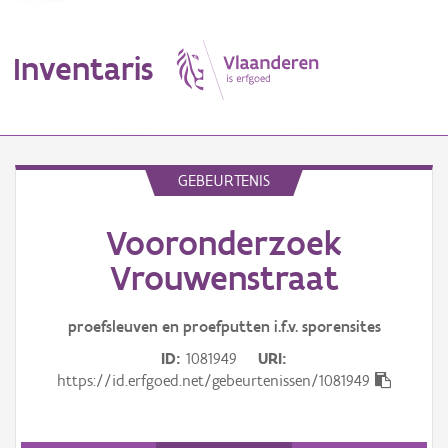
Inventaris
MENU
GEBEURTENIS
Vooronderzoek
Erfgoedobject
Vrouwenstraat
Aanduidingsobject
proefsleuven en proefputten i.f.v. sporensites
Waarneming
ID
1081949
URI
Thema
https://id.erfgoed.net/gebeurtenissen/1081949
Gebeurtenis