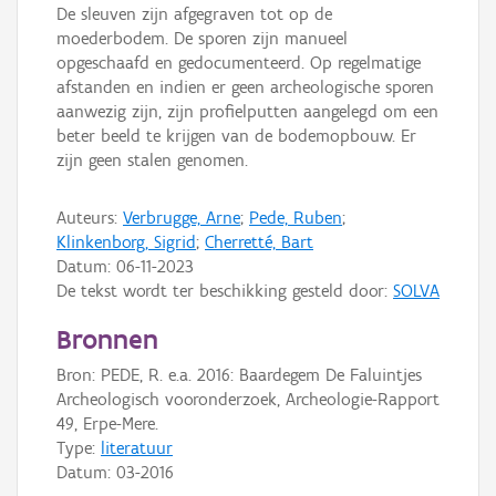
De sleuven zijn afgegraven tot op de
moederbodem. De sporen zijn manueel
opgeschaafd en gedocumenteerd. Op regelmatige
afstanden en indien er geen archeologische sporen
aanwezig zijn, zijn profielputten aangelegd om een
beter beeld te krijgen van de bodemopbouw. Er
zijn geen stalen genomen.
Auteurs:
Verbrugge, Arne
;
Pede, Ruben
;
Klinkenborg, Sigrid
;
Cherretté, Bart
Datum:
06-11-2023
De tekst wordt ter beschikking gesteld door:
SOLVA
Bronnen
Bron: PEDE, R. e.a. 2016: Baardegem De Faluintjes
Archeologisch vooronderzoek, Archeologie-Rapport
49, Erpe-Mere.
Type:
literatuur
Datum:
03-2016