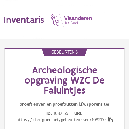
Inventaris
MENU
GEBEURTENIS
Archeologische
Erfgoedobject
opgraving WZC De
Aanduidingsobject
Faluintjes
Waarneming
proefsleuven en proefputten i.f.v. sporensites
Thema
ID
1082155
URI
https://id.erfgoed.net/gebeurtenissen/1082155
Gebeurtenis