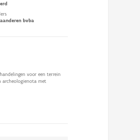
erd
ers
laanderen bvba
andelingen voor een terrein
n archeologienota met