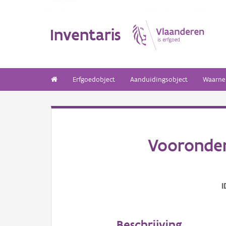
Inventaris
Erfgoedobject
Aanduidingsobject
Waarne
Vooronder
I
Beschrijving