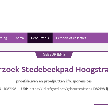
ming
Thema
Gebeurtenis
Persoon of collectief
GEBEURTENIS
zoek Stedebeekpad Hoogstra
proefsleuven en proefputten i.f.v. sporensites
D
1082198
URI
https://id.erfgoed.net/gebeurtenissen/1082198