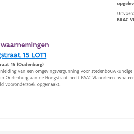
opgelev
Uitvoerd
BAAC V
e waarnemingen
traat 15 LOT1
raat 15 (Oudenburg)
nleiding van een omgevingsvergunning voor stedenbouwkundige h
 in Oudenburg aan de Hoogstraat heeft BAAC Vlaanderen bvba ee
eld vooronderzoek opgemaakt.