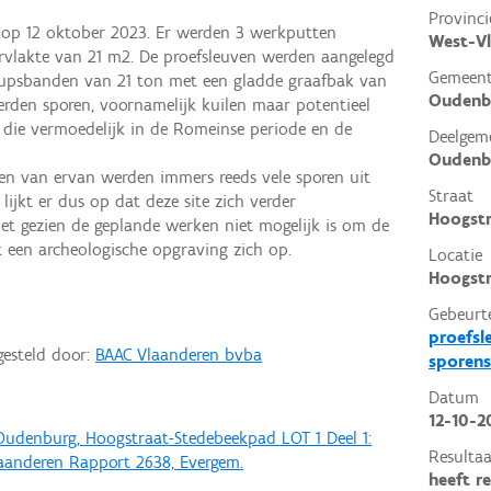
Provinci
 op 12 oktober 2023. Er werden 3 werkputten
West-V
rvlakte van 21 m2. De proefsleuven werden aangelegd
Gemeen
upsbanden van 21 ton met een gladde graafbak van
Oudenb
erden sporen, voornamelijk kuilen maar potentieel
 die vermoedelijk in de Romeinse periode en de
Deelgem
Oudenb
den van ervan werden immers reeds vele sporen uit
Straat
lijkt er dus op dat deze site zich verder
Hoogst
et gezien de geplande werken niet mogelijk is om de
 een archeologische opgraving zich op.
Locatie
Hoogstr
Gebeurt
proefsl
gesteld door:
BAAC Vlaanderen bvba
sporens
Datum
12-10-2
Oudenburg, Hoogstraat-Stedebeekpad LOT 1 Deel 1:
Resultaa
laanderen Rapport 2638, Evergem.
heeft r