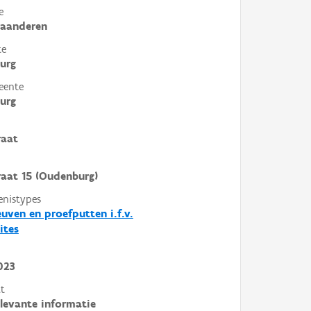
e
laanderen
te
urg
eente
urg
raat
aat 15 (Oudenburg)
enistypes
euven en proefputten i.f.v.
ites
023
t
elevante informatie