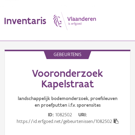
Inventaris
MENU
GEBEURTENIS
Vooronderzoek
Erfgoedobject
Kapelstraat
Aanduidingsobject
landschappelijk bodemonderzoek, proefsleuven
Waarneming
en proefputten i.f.v. sporensites
Thema
ID
1082502
URI
https://id.erfgoed.net/gebeurtenissen/1082502
Gebeurtenis