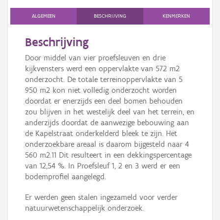
Persoon of collectief
ALGEMEEN
BESCHRIJVING
KENMERKEN
Downloads
Beschrijving
Hergebruik
Door middel van vier proefsleuven en drie
kijkvensters werd een oppervlakte van 572 m2
Aanmelden
onderzocht. De totale terreinoppervlakte van 5
950 m2 kon niet volledig onderzocht worden
doordat er enerzijds een deel bomen behouden
zou blijven in het westelijk deel van het terrein, en
anderzijds doordat de aanwezige bebouwing aan
de Kapelstraat onderkelderd bleek te zijn. Het
onderzoekbare areaal is daarom bijgesteld naar 4
560 m2.11 Dit resulteert in een dekkingspercentage
van 12,54 %. In Proefsleuf 1, 2 en 3 werd er een
bodemprofiel aangelegd.
Er werden geen stalen ingezameld voor verder
natuurwetenschappelijk onderzoek.