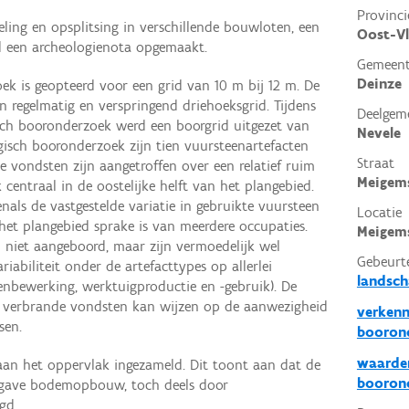
Provinci
ling en opsplitsing in verschillende bouwloten, een
Oost-V
d een archeologienota opgemaakt.
Gemeen
Deinze
ek is geopteerd voor een grid van 10 m bij 12 m. De
n regelmatig en verspringend driehoeksgrid. Tijdens
Deelgem
ch booronderzoek werd een boorgrid uitgezet van
Nevele
gisch booronderzoek zijn tien vuursteenartefacten
Straat
e vondsten zijn aangetroffen over een relatief ruim
Meigem
 centraal in de oostelijke helft van het plangebied.
enals de vastgestelde variatie in gebruikte vuursteen
Locatie
het plangebied sprake is van meerdere occupaties.
Meigems
jn niet aangeboord, maar zijn vermoedelijk wel
Gebeurt
iabiliteit onder de artefacttypes op allerlei
landsc
eenbewerking, werktuigproductie en -gebruik). De
 verbrande vondsten kan wijzen op de aanwezigheid
verkenn
sen.
booron
waarder
aan het oppervlak ingezameld. Dit toont aan dat de
booron
f gave bodemopbouw, toch deels door
gd.