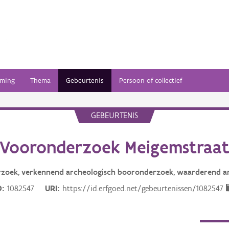
ming
Thema
Gebeurtenis
Persoon of collectief
GEBEURTENIS
Vooronderzoek Meigemstraa
rzoek, verkennend archeologisch booronderzoek, waarderend a
D
1082547
URI
https://id.erfgoed.net/gebeurtenissen/1082547