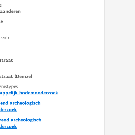
e
laanderen
te
eente
straat
traat (Deinze)
enistypes
happelijk bodemonderzoek
end archeologisch
derzoek
end archeologisch
derzoek