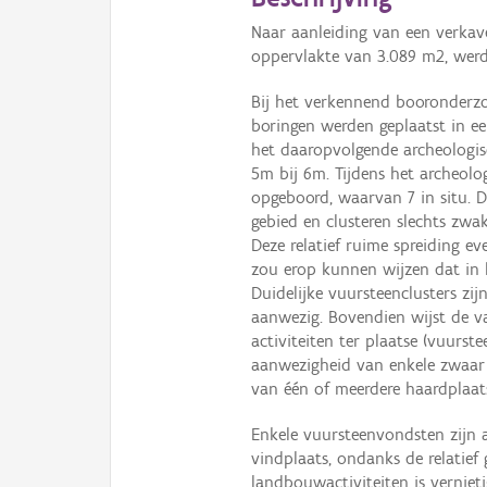
Naar aanleiding van een verkave
oppervlakte van 3.089 m2, wer
Bij het verkennend booronderzo
boringen werden geplaatst in ee
het daaropvolgende archeologis
5m bij 6m. Tijdens het archeolo
opgeboord, waarvan 7 in situ. D
gebied en clusteren slechts zwak
Deze relatief ruime spreiding ev
zou erop kunnen wijzen dat in 
Duidelijke vuursteenclusters zi
aanwezig. Bovendien wijst de var
activiteiten ter plaatse (vuurst
aanwezigheid van enkele zwaar
van één of meerdere haardplaat
Enkele vuursteenvondsten zijn 
vindplaats, ondanks de relatie
landbouwactiviteiten is vernieti