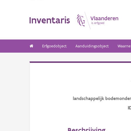
Inventaris
Erfgoedobject
Aanduidingsobject
Waarne
landschappelijk bodemonde
I
Beschrijving