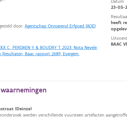
Datum
23-05-
Resultaa
heeft r
gesteld door:
Agentschap Onroerend Erfgoed (AOE)
opgelev
Uitvoerd
BAAC V
X C., PERDAEN Y. & BOUDRY T. 2023: Nota Nevele,
an Resultaten, Baac rapport 2689, Evergem.
e waarnemingen
straat (Deinze)
ronderzoek werden verschillende vuursteen artefacten aangetroffe