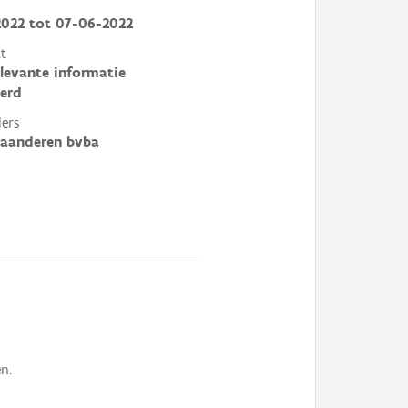
2022
tot
07-06-2022
t
elevante informatie
erd
ers
laanderen bvba
n.