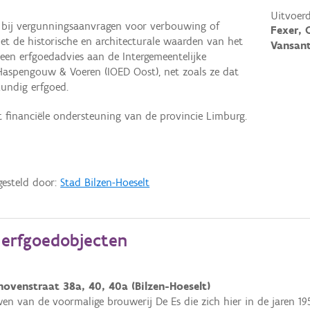
Uitvoerd
 bij vergunningsaanvragen voor verbouwing of
Fexer, 
et de historische en architecturale waarden van het
Vansant
en erfgoedadvies aan de Intergemeentelijke
aspengouw & Voeren (IOED Oost), net zoals ze dat
kundig erfgoed.
t financiële ondersteuning van de provincie Limburg.
gesteld door:
Stad Bilzen-Hoeselt
e erfgoedobjecten
hovenstraat 38a, 40, 40a (Bilzen-Hoeselt)
n van de voormalige brouwerij De Es die zich hier in de jaren 195