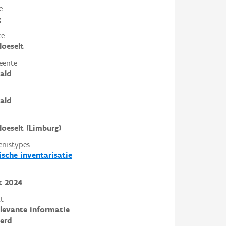
e
g
te
Hoeselt
eente
ald
ald
Hoeselt (Limburg)
enistypes
ische inventarisatie
t
2024
t
elevante informatie
erd