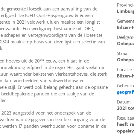
Provinci
 de gemeente Hoeselt aan een aanvulling van de
Limbur
 erfgoed. De IOED Oost-Haspengouw & Voeren
Gemeen
ente in 2021 veldwerk uit en maakte een longlist
Bilzen-
oedwaarde. Een werkgroep bestaande uit IOED,
e schepen en vertegenwoordigers van de Hoeseltse
Deelgem
SG) maakte op basis van deze lijst een selectie van
Onbepa
k.
Straat
Onbepa
ste
 en hoeves uit de 20
eeuw, een hiaat in de
 bouwkundig erfgoed in de regio. Het gaat veelal om
Locatie
ctuur, waaronder bakstenen vierkantshoeves, die sterk
Bilzen-
en, late voorbeelden van vakwerkbouw, en
Gebeurt
nele stijl. Er werd ook belang gehecht aan de opname
geograf
 beeldbepalende panden die een stukje van de
len.
Datum
2021
to
n 2023 aangesteld voor het onderzoek van de
Resultaa
rwerken van de gegevens in een beschrijving voor de
heeft r
ek werden 17 panden weerhouden voor opname in de
opgelev