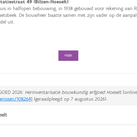
tatiestraat 49 (Bilzen-Hoeselt)
uis in halfopen bebouwing, in 1938 gebouwd voor rekening van R
etsbeek. De bouwheer baatte samen met zijn vader op de aanpale
del uit.
MEER
GOED 2026:
Herinventarisatie bouwkundig erfgoed Hoeselt
[online
tenissen/1082641
(geraadpleegd op
7 augustus 2026
).
selt