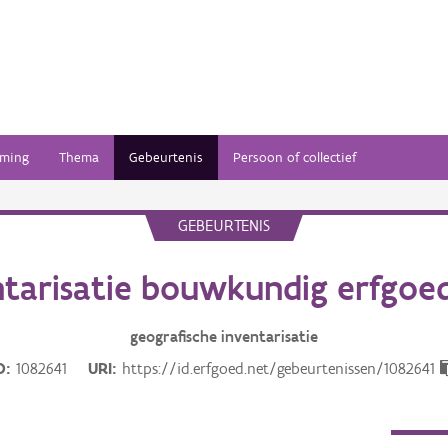
ming
Thema
Gebeurtenis
Persoon of collectief
GEBEURTENIS
tarisatie bouwkundig erfgoe
geografische inventarisatie
D
1082641
URI
https://id.erfgoed.net/gebeurtenissen/1082641