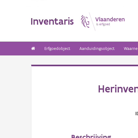
Inventaris
Erfgoedobject
Aanduidingsobject
Waarne
Herinven
I
Beschrijving