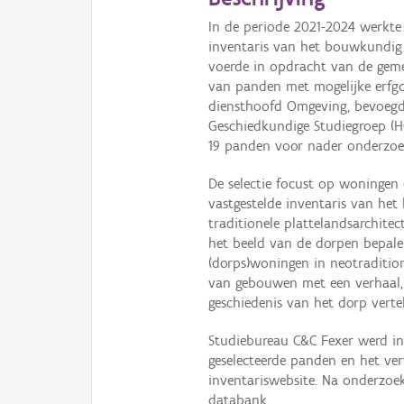
In de periode 2021-2024 werkte
inventaris van het bouwkundig
voerde in opdracht van de geme
van panden met mogelijke erfg
diensthoofd Omgeving, bevoegd
Geschiedkundige Studiegroep (HG
19 panden voor nader onderzoe
De selectie focust op woningen
vastgestelde inventaris van het
traditionele plattelandsarchite
het beeld van de dorpen bepal
(dorps)woningen in neotraditio
van gebouwen met een verhaal,
geschiedenis van het dorp vertel
Studiebureau C&C Fexer werd i
geselecteerde panden en het ve
inventariswebsite. Na onderzo
databank.