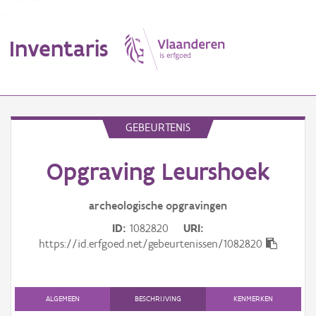
Inventaris
MENU
GEBEURTENIS
Opgraving Leurshoek
Erfgoedobject
Aanduidingsobject
archeologische opgravingen
ID
1082820
URI
Waarneming
https://id.erfgoed.net/gebeurtenissen/1082820
Thema
Gebeurtenis
ALGEMEEN
BESCHRIJVING
KENMERKEN