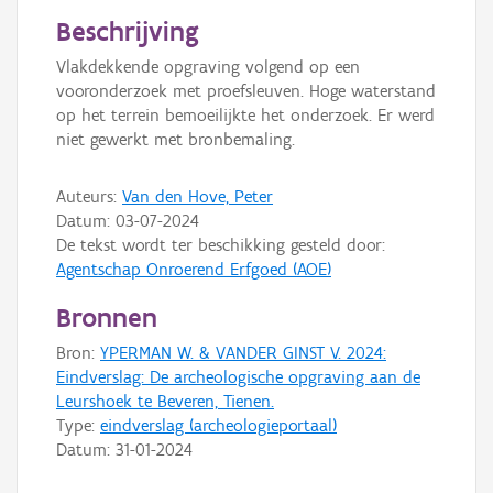
Persoon of collectief
Beschrijving
Downloads
Vlakdekkende opgraving volgend op een
vooronderzoek met proefsleuven. Hoge waterstand
Hergebruik
op het terrein bemoeilijkte het onderzoek. Er werd
niet gewerkt met bronbemaling.
Aanmelden
Auteurs:
Van den Hove, Peter
Datum:
03-07-2024
De tekst wordt ter beschikking gesteld door:
Agentschap Onroerend Erfgoed (AOE)
Bronnen
Bron:
YPERMAN W. & VANDER GINST V. 2024:
Eindverslag: De archeologische opgraving aan de
Leurshoek te Beveren, Tienen.
Type:
eindverslag (archeologieportaal)
Datum:
31-01-2024