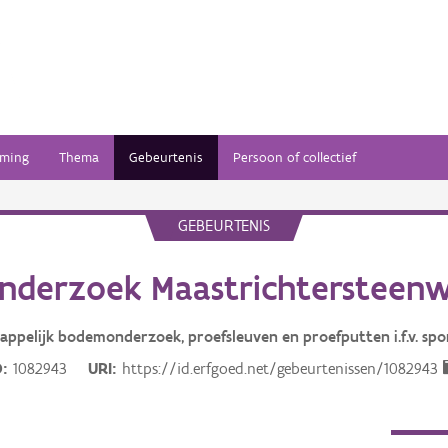
ming
Thema
Gebeurtenis
Persoon of collectief
GEBEURTENIS
nderzoek Maastrichtersteenw
appelijk bodemonderzoek, proefsleuven en proefputten i.f.v. spo
D
1082943
URI
https://id.erfgoed.net/gebeurtenissen/1082943