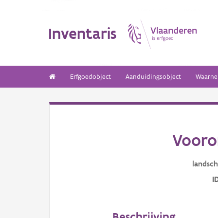
Inventaris
Erfgoedobject
Aanduidingsobject
Waarne
Vooro
landsch
I
Beschrijving