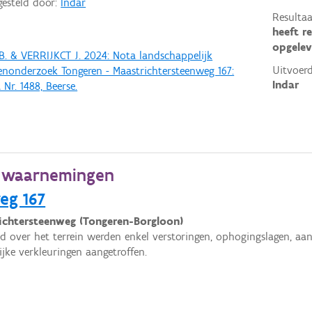
gesteld door:
Indar
Resultaa
heeft r
opgelev
. & VERRIJKCT J. 2024: Nota landschappelijk
Uitvoerd
nonderzoek Tongeren - Maastrichtersteenweg 167:
Indar
Nr. 1488, Beerse.
e waarnemingen
eg 167
ichtersteenweg (Tongeren-Borgloon)
id over het terrein werden enkel verstoringen, ophogingslagen, aa
ijke verkleuringen aangetroffen.