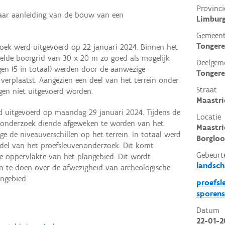
Provinci
aar aanleiding van de bouw van een
Limbur
Gemeen
Tonger
oek werd uitgevoerd op 22 januari 2024. Binnen het
elde boorgrid van 30 x 20 m zo goed als mogelijk
Deelgem
en (5 in totaal) werden door de aanwezige
Tonger
verplaatst. Aangezien een deel van het terrein onder
Straat
gen niet uitgevoerd worden.
Maastri
 uitgevoerd op maandag 29 januari 2024. Tijdens de
Locatie
enonderzoek diende afgeweken te worden van het
Maastri
e de niveauverschillen op het terrein. In totaal werd
Borgloo
del van het proefsleuvenonderzoek. Dit komt
Gebeurt
e oppervlakte van het plangebied. Dit wordt
landsc
 te doen over de afwezigheid van archeologische
ngebied.
proefsl
sporens
Datum
22-01-2