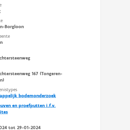
e
g
te
en-Borgloon
eente
en
chtersteenweg
chtersteenweg 167 (Tongeren-
n)
enistypes
happelijk bodemonderzoek
euven en proefputten i.f.v.
ites
024
tot
29-01-2024