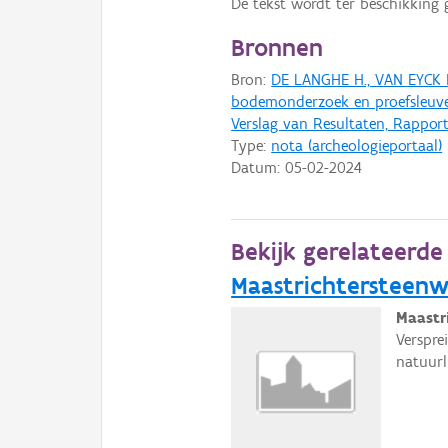
De tekst wordt ter beschikking 
Bronnen
Bron:
DE LANGHE H., VAN EYCK B
bodemonderzoek en proefsleuve
Verslag van Resultaten, Rapport 
Type:
nota (archeologieportaal)
Datum:
05-02-2024
Bekijk gerelateerd
Maastrichtersteenw
Maastr
Verspre
natuurl