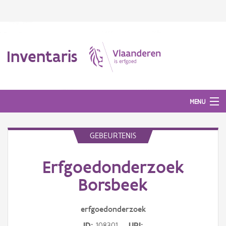
Inventaris
MENU
GEBEURTENIS
Erfgoedobject
Erfgoedonderzoek
Aanduidingsobject
Borsbeek
Waarneming
erfgoedonderzoek
Thema
ID
108301
URI