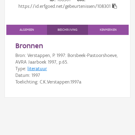
Gebeurtenis
https://id.erfgoed.net/gebeurtenissen/108301
Persoon of collectief
Downloads
ALGEMEEN
BESCHRIJVING
KENMERKEN
Hergebruik
Bronnen
Bron: Verstappen, P. 1997: Borsbeek-Pastoorshoeve,
Aanmelden
AVRA Jaarboek 1997, p.65.
Type:
literatuur
Datum:
1997
Toelichting: C.K.:Verstappen:1997a