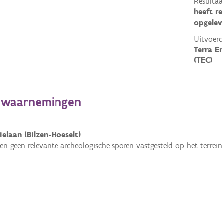
Resultaa
heeft r
opgelev
Uitvoerd
Terra E
(TEC)
e waarnemingen
ielaan (Bilzen-Hoeselt)
en geen relevante archeologische sporen vastgesteld op het terrein