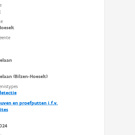
e
g
te
Hoeselt
eente
ielaan
ielaan (Bilzen-Hoeselt)
enistypes
etectie
euven en proefputten i.f.v.
ites
024