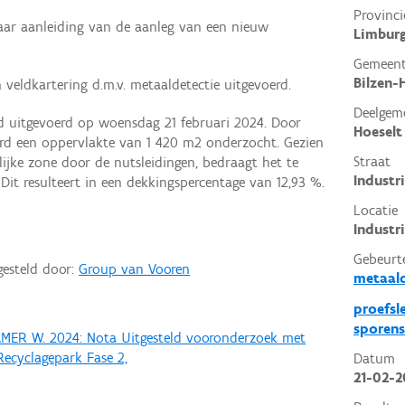
Provinci
aar aanleiding van de aanleg van een nieuw
Limbur
Gemeen
Bilzen-
 veldkartering d.m.v. metaaldetectie uitgevoerd.
Deelgem
d uitgevoerd op woensdag 21 februari 2024. Door
Hoeselt
erd een oppervlakte van 1 420 m2 onderzocht. Gezien
Straat
ijke zone door de nutsleidingen, bedraagt het te
Industr
it resulteert in een dekkingspercentage van 12,93 %.
Locatie
Industr
Gebeurt
gesteld door:
Group van Vooren
metaald
proefsl
sporens
AMER W. 2024: Nota Uitgesteld vooronderzoek met
Recyclagepark Fase 2,
Datum
21-02-2