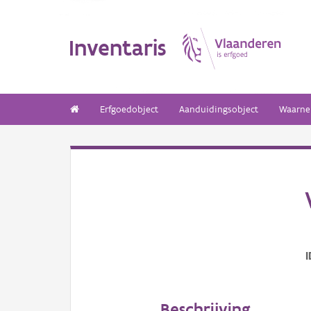
Inventaris
Erfgoedobject
Aanduidingsobject
Waarne
I
Beschrijving