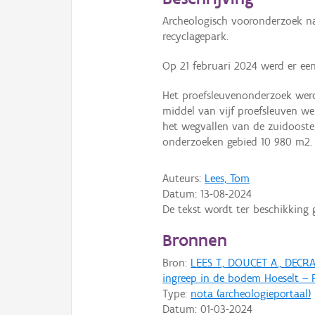
Archeologisch vooronderzoek n
recyclagepark.
Op 21 februari 2024 werd er een
Het proefsleuvenonderzoek wer
middel van vijf proefsleuven w
het wegvallen van de zuidoostel
onderzoeken gebied 10 980 m2. D
Auteurs:
Lees, Tom
Datum:
13-08-2024
De tekst wordt ter beschikking 
Bronnen
Bron:
LEES T., DOUCET A., DECR
ingreep in de bodem Hoeselt – 
Type:
nota (archeologieportaal)
Datum:
01-03-2024