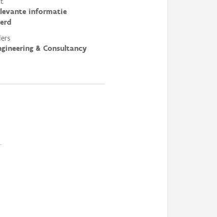
t
elevante informatie
erd
ers
ngineering & Consultancy
.