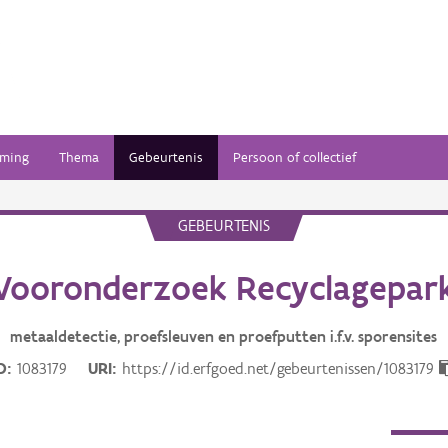
ming
Thema
Gebeurtenis
Persoon of collectief
GEBEURTENIS
Vooronderzoek Recyclagepar
metaaldetectie, proefsleuven en proefputten i.f.v. sporensites
D
1083179
URI
https://id.erfgoed.net/gebeurtenissen/1083179